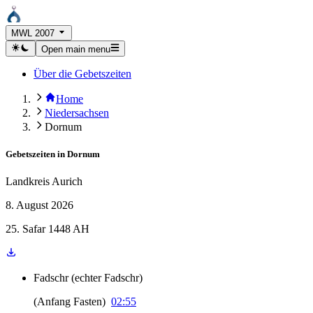
MWL 2007
Open main menu
Über die Gebetszeiten
Home
Niedersachsen
Dornum
Gebetszeiten in
Dornum
Landkreis Aurich
8. August 2026
25. Safar 1448 AH
Fadschr
(
echter Fadschr
)
(
Anfang Fasten
)
02:55