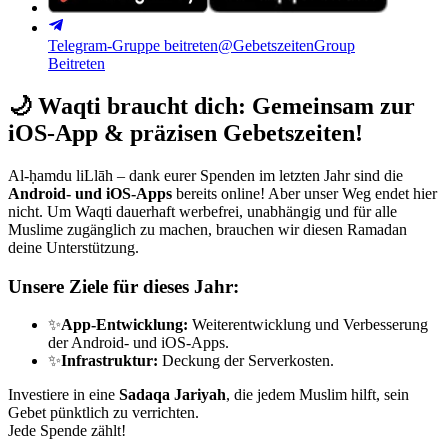
Telegram-Gruppe beitreten
@GebetszeitenGroup
Beitreten
🌙
Waqti braucht dich: Gemeinsam zur
iOS-App & präzisen Gebetszeiten!
Al-ḥamdu liLlāh – dank eurer Spenden im letzten Jahr sind die
Android- und iOS-Apps
bereits online! Aber unser Weg endet hier
nicht. Um Waqti dauerhaft werbefrei, unabhängig und für alle
Muslime zugänglich zu machen, brauchen wir diesen Ramadan
deine Unterstützung.
Unsere Ziele für dieses Jahr:
✨
App-Entwicklung:
Weiterentwicklung und Verbesserung
der Android- und iOS-Apps.
✨
Infrastruktur:
Deckung der Serverkosten.
Investiere in eine
Sadaqa Jariyah
, die jedem Muslim hilft, sein
Gebet pünktlich zu verrichten.
Jede Spende zählt!