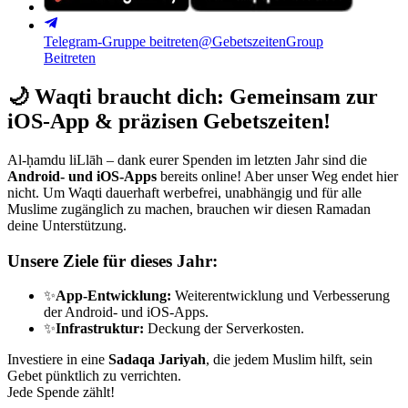
Telegram-Gruppe beitreten
@GebetszeitenGroup
Beitreten
🌙
Waqti braucht dich: Gemeinsam zur
iOS-App & präzisen Gebetszeiten!
Al-ḥamdu liLlāh – dank eurer Spenden im letzten Jahr sind die
Android- und iOS-Apps
bereits online! Aber unser Weg endet hier
nicht. Um Waqti dauerhaft werbefrei, unabhängig und für alle
Muslime zugänglich zu machen, brauchen wir diesen Ramadan
deine Unterstützung.
Unsere Ziele für dieses Jahr:
✨
App-Entwicklung:
Weiterentwicklung und Verbesserung
der Android- und iOS-Apps.
✨
Infrastruktur:
Deckung der Serverkosten.
Investiere in eine
Sadaqa Jariyah
, die jedem Muslim hilft, sein
Gebet pünktlich zu verrichten.
Jede Spende zählt!