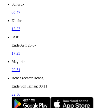
Schuruk
05:47
Dhuhr
13:23
`Asr
Ende Asr
:
20:07
17:25
Maghrib
20:51
Ischaa
(
echter Ischaa
)
Ende von Ischaa
:
00:11
22:56