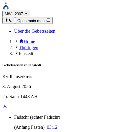
MWL 2007
Open main menu
Über die Gebetszeiten
Home
Thüringen
Ichstedt
Gebetszeiten in
Ichstedt
Kyffhäuserkreis
8. August 2026
25. Safar 1448 AH
Fadschr
(
echter Fadschr
)
(
Anfang Fasten
)
03:12