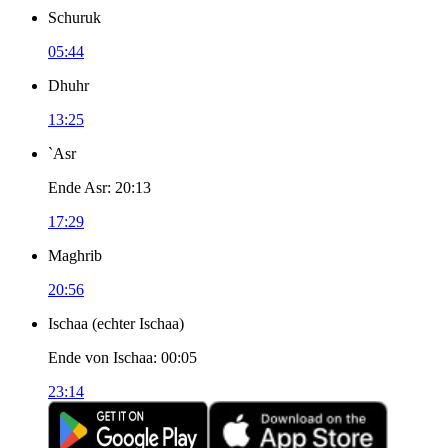
Schuruk
05:44
Dhuhr
13:25
`Asr
Ende Asr
:
20:13
17:29
Maghrib
20:56
Ischaa
(
echter Ischaa
)
Ende von Ischaa
:
00:05
23:14