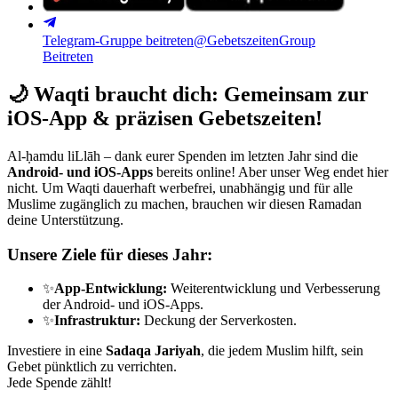
Telegram-Gruppe beitreten
@GebetszeitenGroup
Beitreten
🌙
Waqti braucht dich: Gemeinsam zur
iOS-App & präzisen Gebetszeiten!
Al-ḥamdu liLlāh – dank eurer Spenden im letzten Jahr sind die
Android- und iOS-Apps
bereits online! Aber unser Weg endet hier
nicht. Um Waqti dauerhaft werbefrei, unabhängig und für alle
Muslime zugänglich zu machen, brauchen wir diesen Ramadan
deine Unterstützung.
Unsere Ziele für dieses Jahr:
✨
App-Entwicklung:
Weiterentwicklung und Verbesserung
der Android- und iOS-Apps.
✨
Infrastruktur:
Deckung der Serverkosten.
Investiere in eine
Sadaqa Jariyah
, die jedem Muslim hilft, sein
Gebet pünktlich zu verrichten.
Jede Spende zählt!