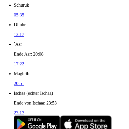
Schuruk
05:35
Dhuhr
13:17
`Asr
Ende Asr
:
20:08
17:22
Maghrib
20:51
Ischaa
(
echter Ischaa
)
Ende von Ischaa
:
23:53
23:17