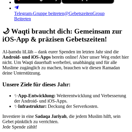
Telegram-Gruppe beitreten
@GebetszeitenGroup
Beitreten
🌙
Waqti braucht dich: Gemeinsam zur
iOS-App & präzisen Gebetszeiten!
Al-ḥamdu liLlāh – dank eurer Spenden im letzten Jahr sind die
Android- und iOS-Apps
bereits online! Aber unser Weg endet hier
nicht. Um Waqti dauerhaft werbefrei, unabhängig und für alle
Muslime zugänglich zu machen, brauchen wir diesen Ramadan
deine Unterstützung.
Unsere Ziele für dieses Jahr:
✨
App-Entwicklung:
Weiterentwicklung und Verbesserung
der Android- und iOS-Apps.
✨
Infrastruktur:
Deckung der Serverkosten.
Investiere in eine
Sadaqa Jariyah
, die jedem Muslim hilft, sein
Gebet pünktlich zu verrichten.
Jede Spende zählt!