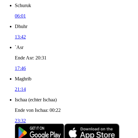
Schuruk
06:01
Dhuhr
13:42
`Asr
Ende Asr
:
20:31
17:46
Maghrib
21:14
Ischaa
(
echter Ischaa
)
Ende von Ischaa
:
00:22
23:32