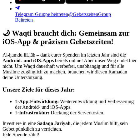
Telegram-Gruppe beitreten
@GebetszeitenGroup
Beitreten
🌙
Waqti braucht dich: Gemeinsam zur
iOS-App & präzisen Gebetszeiten!
Al-ḥamdu liLlāh – dank eurer Spenden im letzten Jahr sind die
Android- und iOS-Apps
bereits online! Aber unser Weg endet hier
nicht. Um Waqti dauerhaft werbefrei, unabhängig und für alle
Muslime zugänglich zu machen, brauchen wir diesen Ramadan
deine Unterstützung.
Unsere Ziele für dieses Jahr:
✨
App-Entwicklung:
Weiterentwicklung und Verbesserung
der Android- und iOS-Apps.
✨
Infrastruktur:
Deckung der Serverkosten.
Investiere in eine
Sadaqa Jariyah
, die jedem Muslim hilft, sein
Gebet pünktlich zu verrichten.
Jede Spende zählt!