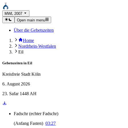
MWL 2007
Open main menu
Über die Gebetszeiten
Home
Nordrhein-Westfalen
Eil
Gebetszeiten in
Eil
Kreisfreie Stadt Köln
6. August 2026
23. Safar 1448 AH
Fadschr
(
echter Fadschr
)
(
Anfang Fasten
)
03:27