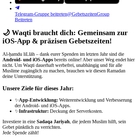
Telegram-Gruppe beitreten
@GebetszeitenGroup
Beitreten
🌙
Waqti braucht dich: Gemeinsam zur
iOS-App & präzisen Gebetszeiten!
Al-ḥamdu liLlāh – dank eurer Spenden im letzten Jahr sind die
Android- und iOS-Apps
bereits online! Aber unser Weg endet hier
nicht. Um Waqti dauerhaft werbefrei, unabhängig und für alle
Muslime zugänglich zu machen, brauchen wir diesen Ramadan
deine Unterstützung.
Unsere Ziele für dieses Jahr:
✨
App-Entwicklung:
Weiterentwicklung und Verbesserung
der Android- und iOS-Apps.
✨
Infrastruktur:
Deckung der Serverkosten.
Investiere in eine
Sadaqa Jariyah
, die jedem Muslim hilft, sein
Gebet pünktlich zu verrichten.
Jede Spende zählt!