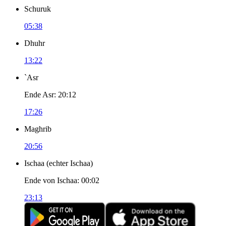
Schuruk
05:38
Dhuhr
13:22
`Asr
Ende Asr
:
20:12
17:26
Maghrib
20:56
Ischaa
(
echter Ischaa
)
Ende von Ischaa
:
00:02
23:13