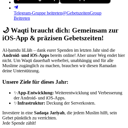
Telegram-Gruppe beitreten
@GebetszeitenGroup
Beitreten
🌙
Waqti braucht dich: Gemeinsam zur
iOS-App & präzisen Gebetszeiten!
Al-ḥamdu liLlāh – dank eurer Spenden im letzten Jahr sind die
Android- und iOS-Apps
bereits online! Aber unser Weg endet hier
nicht. Um Waqti dauerhaft werbefrei, unabhängig und für alle
Muslime zugänglich zu machen, brauchen wir diesen Ramadan
deine Unterstützung.
Unsere Ziele für dieses Jahr:
✨
App-Entwicklung:
Weiterentwicklung und Verbesserung
der Android- und iOS-Apps.
✨
Infrastruktur:
Deckung der Serverkosten.
Investiere in eine
Sadaqa Jariyah
, die jedem Muslim hilft, sein
Gebet pünktlich zu verrichten.
Jede Spende zählt!