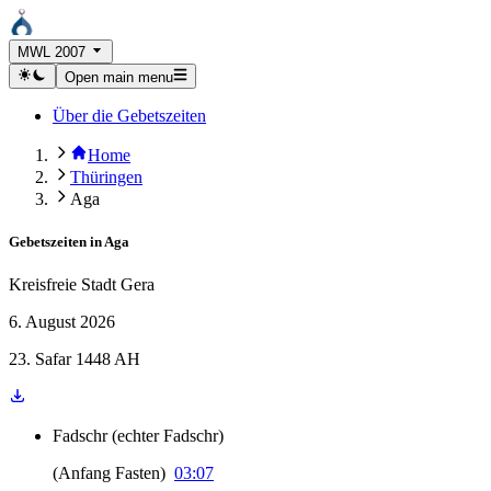
MWL 2007
Open main menu
Über die Gebetszeiten
Home
Thüringen
Aga
Gebetszeiten in
Aga
Kreisfreie Stadt Gera
6. August 2026
23. Safar 1448 AH
Fadschr
(
echter Fadschr
)
(
Anfang Fasten
)
03:07