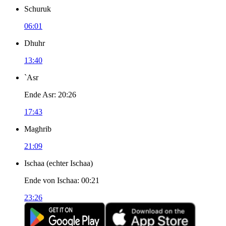
Schuruk
06:01
Dhuhr
13:40
`Asr
Ende Asr
:
20:26
17:43
Maghrib
21:09
Ischaa
(
echter Ischaa
)
Ende von Ischaa
:
00:21
23:26