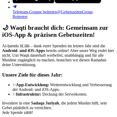
Telegram-Gruppe beitreten
@GebetszeitenGroup
Beitreten
🌙
Waqti braucht dich: Gemeinsam zur
iOS-App & präzisen Gebetszeiten!
Al-ḥamdu liLlāh – dank eurer Spenden im letzten Jahr sind die
Android- und iOS-Apps
bereits online! Aber unser Weg endet hier
nicht. Um Waqti dauerhaft werbefrei, unabhängig und für alle
Muslime zugänglich zu machen, brauchen wir diesen Ramadan
deine Unterstützung.
Unsere Ziele für dieses Jahr:
✨
App-Entwicklung:
Weiterentwicklung und Verbesserung
der Android- und iOS-Apps.
✨
Infrastruktur:
Deckung der Serverkosten.
Investiere in eine
Sadaqa Jariyah
, die jedem Muslim hilft, sein
Gebet pünktlich zu verrichten.
Jede Spende zählt!