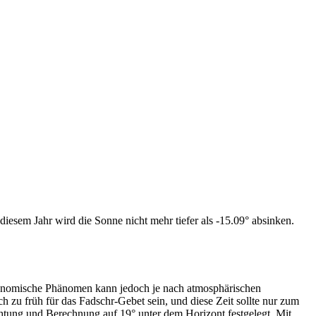
iesem Jahr wird die Sonne nicht mehr tiefer als -15.09° absinken.
tronomische Phänomen kann jedoch je nach atmosphärischen
zu früh für das Fadschr-Gebet sein, und diese Zeit sollte nur zum
htung und Berechnung auf 19° unter dem Horizont festgelegt. Mit