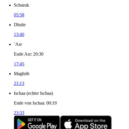
Schuruk
05:58
Dhuhr
13:40
`Asr
Ende Asr
:
20:30
17:45
Maghrib
21:13
Ischaa
(
echter Ischaa
)
Ende von Ischaa
:
00:19
23:33