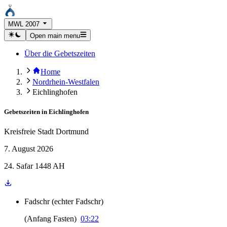
MWL 2007
Open main menu
Über die Gebetszeiten
Home
Nordrhein-Westfalen
Eichlinghofen
Gebetszeiten in
Eichlinghofen
Kreisfreie Stadt Dortmund
7. August 2026
24. Safar 1448 AH
Fadschr
(
echter Fadschr
)
(
Anfang Fasten
)
03:22