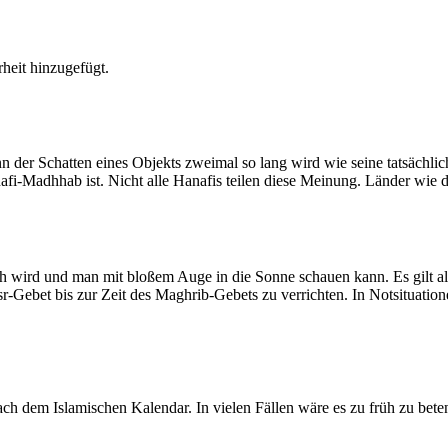
heit hinzugefügt.
der Schatten eines Objekts zweimal so lang wird wie seine tatsächlic
nafi-Madhhab ist. Nicht alle Hanafis teilen diese Meinung. Länder wie
ich wird und man mit bloßem Auge in die Sonne schauen kann. Es gilt a
Asr-Gebet bis zur Zeit des Maghrib-Gebets zu verrichten. In Notsituatio
 dem Islamischen Kalendar. In vielen Fällen wäre es zu früh zu beten