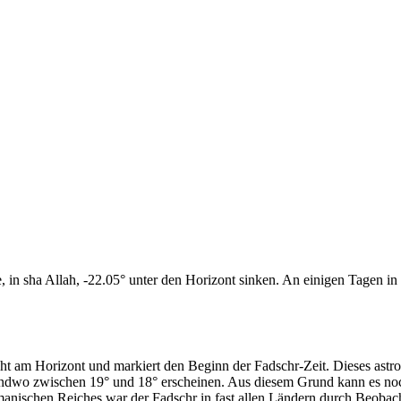
n sha Allah, -22.05° unter den Horizont sinken. An einigen Tagen in d
cht am Horizont und markiert den Beginn der Fadschr-Zeit. Dieses as
endwo zwischen 19° und 18° erscheinen. Aus diesem Grund kann es noch 
anischen Reiches war der Fadschr in fast allen Ländern durch Beobac