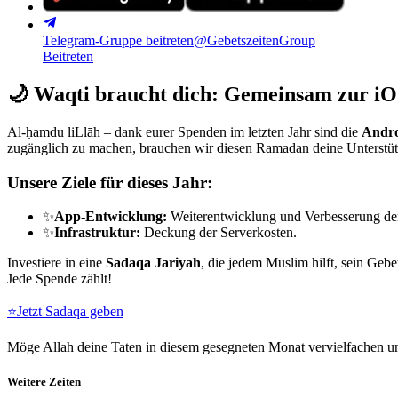
Telegram-Gruppe beitreten
@GebetszeitenGroup
Beitreten
🌙
Waqti braucht dich: Gemeinsam zur iO
Al-ḥamdu liLlāh – dank eurer Spenden im letzten Jahr sind die
Andro
zugänglich zu machen, brauchen wir diesen Ramadan deine Unterstü
Unsere Ziele für dieses Jahr:
✨
App-Entwicklung:
Weiterentwicklung und Verbesserung de
✨
Infrastruktur:
Deckung der Serverkosten.
Investiere in eine
Sadaqa Jariyah
, die jedem Muslim hilft, sein Gebe
Jede Spende zählt!
⭐
Jetzt Sadaqa geben
Möge Allah deine Taten in diesem gesegneten Monat vervielfachen un
Weitere Zeiten