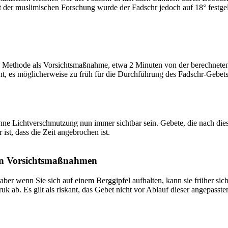
t der muslimischen Forschung wurde der Fadschr jedoch auf 18° festge
 Methode als Vorsichtsmaßnahme, etwa 2 Minuten von der berechneten Fa
t, es möglicherweise zu früh für die Durchführung des Fadschr-Gebets 
e Lichtverschmutzung nun immer sichtbar sein. Gebete, die nach dieser 
ist, dass die Zeit angebrochen ist.
on Vorsichtsmaßnahmen
 aber wenn Sie sich auf einem Berggipfel aufhalten, kann sie früher sic
k ab. Es gilt als riskant, das Gebet nicht vor Ablauf dieser angepasste