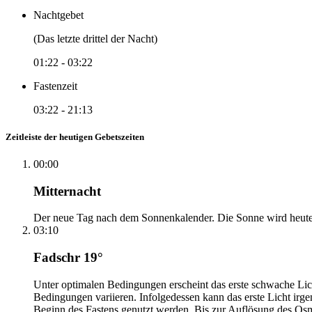
Nachtgebet
(Das letzte drittel der Nacht)
01:22
-
03:22
Fastenzeit
03:22
-
21:13
Zeitleiste der heutigen Gebetszeiten
00:00
Mitternacht
Der neue Tag nach dem Sonnenkalender. Die Sonne wird heute, i
03:10
Fadschr 19°
Unter optimalen Bedingungen erscheint das erste schwache Li
Bedingungen variieren. Infolgedessen kann das erste Licht irg
Beginn des Fastens genutzt werden. Bis zur Auflösung des Osm