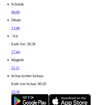
Schuruk
06:00
Dhuhr
13:40
`Asr
Ende Asr
:
20:28
17:44
Maghrib
21:11
Ischaa
(
echter Ischaa
)
Ende von Ischaa
:
00:20
23:30