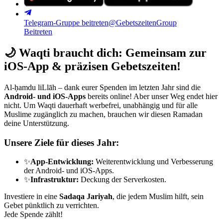
Telegram-Gruppe beitreten
@GebetszeitenGroup
Beitreten
🌙
Waqti braucht dich: Gemeinsam zur
iOS-App & präzisen Gebetszeiten!
Al-ḥamdu liLlāh – dank eurer Spenden im letzten Jahr sind die
Android- und iOS-Apps
bereits online! Aber unser Weg endet hier
nicht. Um Waqti dauerhaft werbefrei, unabhängig und für alle
Muslime zugänglich zu machen, brauchen wir diesen Ramadan
deine Unterstützung.
Unsere Ziele für dieses Jahr:
✨
App-Entwicklung:
Weiterentwicklung und Verbesserung
der Android- und iOS-Apps.
✨
Infrastruktur:
Deckung der Serverkosten.
Investiere in eine
Sadaqa Jariyah
, die jedem Muslim hilft, sein
Gebet pünktlich zu verrichten.
Jede Spende zählt!