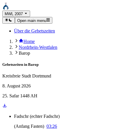
MWL 2007
Open main menu
Über die Gebetszeiten
Home
Nordrhein-Westfalen
Barop
Gebetszeiten in
Barop
Kreisfreie Stadt Dortmund
8. August 2026
25. Safar 1448 AH
Fadschr
(
echter Fadschr
)
(
Anfang Fasten
)
03:26