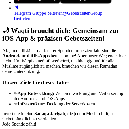
Telegram-Gruppe beitreten
@GebetszeitenGroup
Beitreten
🌙
Waqti braucht dich: Gemeinsam zur
iOS-App & präzisen Gebetszeiten!
Al-ḥamdu liLlāh – dank eurer Spenden im letzten Jahr sind die
Android- und iOS-Apps
bereits online! Aber unser Weg endet hier
nicht. Um Waqti dauerhaft werbefrei, unabhängig und für alle
Muslime zugänglich zu machen, brauchen wir diesen Ramadan
deine Unterstützung.
Unsere Ziele für dieses Jahr:
✨
App-Entwicklung:
Weiterentwicklung und Verbesserung
der Android- und iOS-Apps.
✨
Infrastruktur:
Deckung der Serverkosten.
Investiere in eine
Sadaqa Jariyah
, die jedem Muslim hilft, sein
Gebet pünktlich zu verrichten.
Jede Spende zählt!