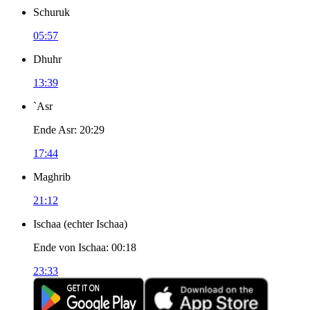
Schuruk
05:57
Dhuhr
13:39
`Asr
Ende Asr
:
20:29
17:44
Maghrib
21:12
Ischaa
(
echter Ischaa
)
Ende von Ischaa
:
00:18
23:33