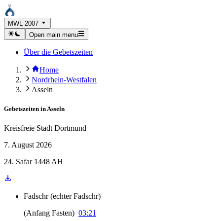
MWL 2007
Open main menu
Über die Gebetszeiten
Home
Nordrhein-Westfalen
Asseln
Gebetszeiten in
Asseln
Kreisfreie Stadt Dortmund
7. August 2026
24. Safar 1448 AH
Fadschr
(
echter Fadschr
)
(
Anfang Fasten
)
03:21