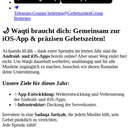
Telegram-Gruppe beitreten
@GebetszeitenGroup
Beitreten
🌙
Waqti braucht dich: Gemeinsam zur
iOS-App & präzisen Gebetszeiten!
Al-ḥamdu liLlāh – dank eurer Spenden im letzten Jahr sind die
Android- und iOS-Apps
bereits online! Aber unser Weg endet hier
nicht. Um Waqti dauerhaft werbefrei, unabhängig und für alle
Muslime zugänglich zu machen, brauchen wir diesen Ramadan
deine Unterstützung.
Unsere Ziele für dieses Jahr:
✨
App-Entwicklung:
Weiterentwicklung und Verbesserung
der Android- und iOS-Apps.
✨
Infrastruktur:
Deckung der Serverkosten.
Investiere in eine
Sadaqa Jariyah
, die jedem Muslim hilft, sein
Gebet pünktlich zu verrichten.
Jede Spende zählt!