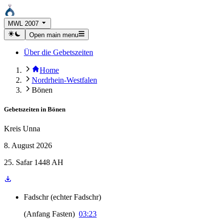
MWL 2007
Open main menu
Über die Gebetszeiten
Home
Nordrhein-Westfalen
Bönen
Gebetszeiten in
Bönen
Kreis Unna
8. August 2026
25. Safar 1448 AH
Fadschr
(
echter Fadschr
)
(
Anfang Fasten
)
03:23