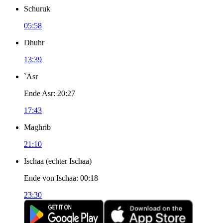
Schuruk
05:58
Dhuhr
13:39
`Asr
Ende Asr
:
20:27
17:43
Maghrib
21:10
Ischaa
(
echter Ischaa
)
Ende von Ischaa
:
00:18
23:30