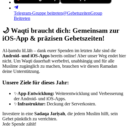
Telegram-Gruppe beitreten
@GebetszeitenGroup
Beitreten
🌙
Waqti braucht dich: Gemeinsam zur
iOS-App & präzisen Gebetszeiten!
Al-ḥamdu liLlāh – dank eurer Spenden im letzten Jahr sind die
Android- und iOS-Apps
bereits online! Aber unser Weg endet hier
nicht. Um Waqti dauerhaft werbefrei, unabhängig und für alle
Muslime zugänglich zu machen, brauchen wir diesen Ramadan
deine Unterstützung.
Unsere Ziele für dieses Jahr:
✨
App-Entwicklung:
Weiterentwicklung und Verbesserung
der Android- und iOS-Apps.
✨
Infrastruktur:
Deckung der Serverkosten.
Investiere in eine
Sadaqa Jariyah
, die jedem Muslim hilft, sein
Gebet pünktlich zu verrichten.
Jede Spende zählt!