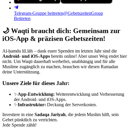
Telegram-Gruppe beitreten
@GebetszeitenGroup
Beitreten
🌙
Waqti braucht dich: Gemeinsam zur
iOS-App & präzisen Gebetszeiten!
Al-ḥamdu liLlāh – dank eurer Spenden im letzten Jahr sind die
Android- und iOS-Apps
bereits online! Aber unser Weg endet hier
nicht. Um Waqti dauerhaft werbefrei, unabhängig und für alle
Muslime zugänglich zu machen, brauchen wir diesen Ramadan
deine Unterstützung.
Unsere Ziele für dieses Jahr:
✨
App-Entwicklung:
Weiterentwicklung und Verbesserung
der Android- und iOS-Apps.
✨
Infrastruktur:
Deckung der Serverkosten.
Investiere in eine
Sadaqa Jariyah
, die jedem Muslim hilft, sein
Gebet pünktlich zu verrichten.
Jede Spende zählt!