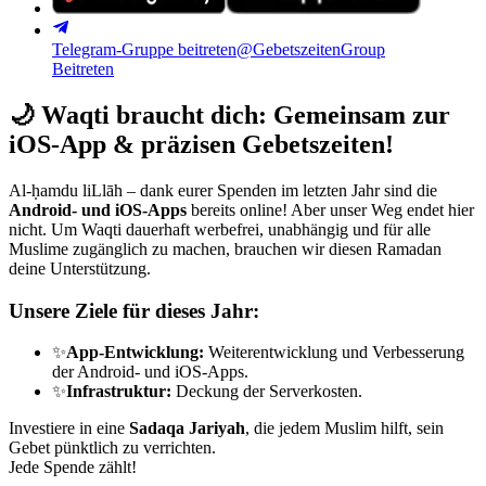
Telegram-Gruppe beitreten
@GebetszeitenGroup
Beitreten
🌙
Waqti braucht dich: Gemeinsam zur
iOS-App & präzisen Gebetszeiten!
Al-ḥamdu liLlāh – dank eurer Spenden im letzten Jahr sind die
Android- und iOS-Apps
bereits online! Aber unser Weg endet hier
nicht. Um Waqti dauerhaft werbefrei, unabhängig und für alle
Muslime zugänglich zu machen, brauchen wir diesen Ramadan
deine Unterstützung.
Unsere Ziele für dieses Jahr:
✨
App-Entwicklung:
Weiterentwicklung und Verbesserung
der Android- und iOS-Apps.
✨
Infrastruktur:
Deckung der Serverkosten.
Investiere in eine
Sadaqa Jariyah
, die jedem Muslim hilft, sein
Gebet pünktlich zu verrichten.
Jede Spende zählt!