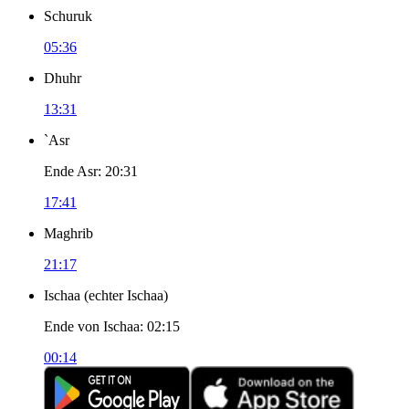
Schuruk
05:36
Dhuhr
13:31
`Asr
Ende Asr
:
20:31
17:41
Maghrib
21:17
Ischaa
(
echter Ischaa
)
Ende von Ischaa
:
02:15
00:14