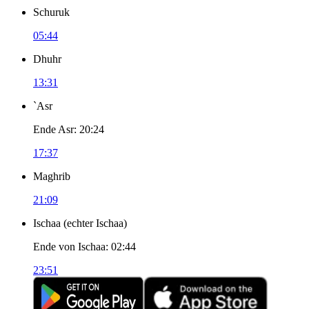
Schuruk
05:44
Dhuhr
13:31
`Asr
Ende Asr
:
20:24
17:37
Maghrib
21:09
Ischaa
(
echter Ischaa
)
Ende von Ischaa
:
02:44
23:51