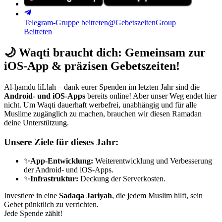
Telegram-Gruppe beitreten
@GebetszeitenGroup
Beitreten
🌙
Waqti braucht dich: Gemeinsam zur
iOS-App & präzisen Gebetszeiten!
Al-ḥamdu liLlāh – dank eurer Spenden im letzten Jahr sind die
Android- und iOS-Apps
bereits online! Aber unser Weg endet hier
nicht. Um Waqti dauerhaft werbefrei, unabhängig und für alle
Muslime zugänglich zu machen, brauchen wir diesen Ramadan
deine Unterstützung.
Unsere Ziele für dieses Jahr:
✨
App-Entwicklung:
Weiterentwicklung und Verbesserung
der Android- und iOS-Apps.
✨
Infrastruktur:
Deckung der Serverkosten.
Investiere in eine
Sadaqa Jariyah
, die jedem Muslim hilft, sein
Gebet pünktlich zu verrichten.
Jede Spende zählt!