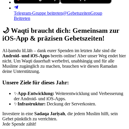
Telegram-Gruppe beitreten
@GebetszeitenGroup
Beitreten
🌙
Waqti braucht dich: Gemeinsam zur
iOS-App & präzisen Gebetszeiten!
Al-ḥamdu liLlāh – dank eurer Spenden im letzten Jahr sind die
Android- und iOS-Apps
bereits online! Aber unser Weg endet hier
nicht. Um Waqti dauerhaft werbefrei, unabhängig und für alle
Muslime zugänglich zu machen, brauchen wir diesen Ramadan
deine Unterstützung.
Unsere Ziele für dieses Jahr:
✨
App-Entwicklung:
Weiterentwicklung und Verbesserung
der Android- und iOS-Apps.
✨
Infrastruktur:
Deckung der Serverkosten.
Investiere in eine
Sadaqa Jariyah
, die jedem Muslim hilft, sein
Gebet pünktlich zu verrichten.
Jede Spende zählt!