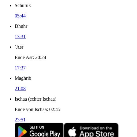
Schuruk
05:44
Dhuhr
13:31
`Asr
Ende Asr
:
20:24
17:37
Maghrib
21:08
Ischaa
(
echter Ischaa
)
Ende von Ischaa
:
02:45
23:51