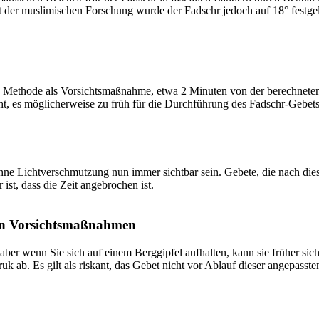
t der muslimischen Forschung wurde der Fadschr jedoch auf 18° festge
 Methode als Vorsichtsmaßnahme, etwa 2 Minuten von der berechneten Fa
t, es möglicherweise zu früh für die Durchführung des Fadschr-Gebets 
e Lichtverschmutzung nun immer sichtbar sein. Gebete, die nach dieser 
ist, dass die Zeit angebrochen ist.
on Vorsichtsmaßnahmen
 aber wenn Sie sich auf einem Berggipfel aufhalten, kann sie früher sic
k ab. Es gilt als riskant, das Gebet nicht vor Ablauf dieser angepasste