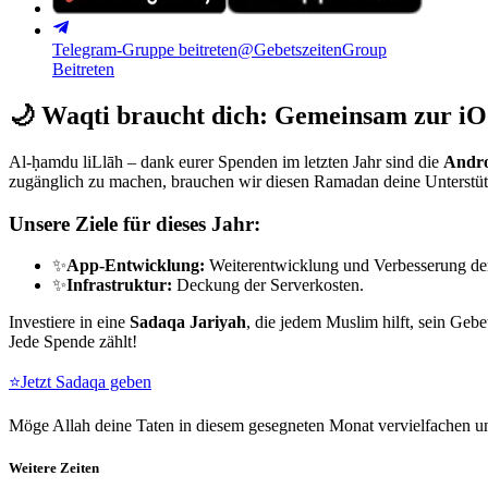
Telegram-Gruppe beitreten
@GebetszeitenGroup
Beitreten
🌙
Waqti braucht dich: Gemeinsam zur iO
Al-ḥamdu liLlāh – dank eurer Spenden im letzten Jahr sind die
Andro
zugänglich zu machen, brauchen wir diesen Ramadan deine Unterstü
Unsere Ziele für dieses Jahr:
✨
App-Entwicklung:
Weiterentwicklung und Verbesserung de
✨
Infrastruktur:
Deckung der Serverkosten.
Investiere in eine
Sadaqa Jariyah
, die jedem Muslim hilft, sein Gebe
Jede Spende zählt!
⭐
Jetzt Sadaqa geben
Möge Allah deine Taten in diesem gesegneten Monat vervielfachen un
Weitere Zeiten