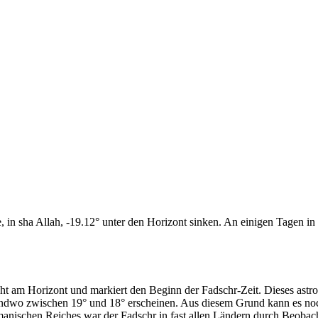
n sha Allah, -19.12° unter den Horizont sinken. An einigen Tagen in d
cht am Horizont und markiert den Beginn der Fadschr-Zeit. Dieses as
endwo zwischen 19° und 18° erscheinen. Aus diesem Grund kann es noch 
anischen Reiches war der Fadschr in fast allen Ländern durch Beobac