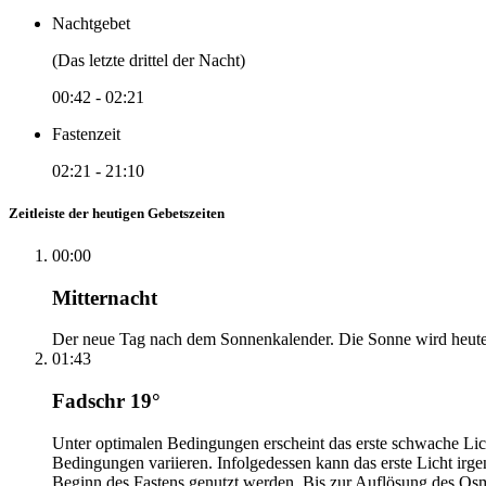
Nachtgebet
(Das letzte drittel der Nacht)
00:42
-
02:21
Fastenzeit
02:21
-
21:10
Zeitleiste der heutigen Gebetszeiten
00:00
Mitternacht
Der neue Tag nach dem Sonnenkalender. Die Sonne wird heute, i
01:43
Fadschr 19°
Unter optimalen Bedingungen erscheint das erste schwache Li
Bedingungen variieren. Infolgedessen kann das erste Licht irg
Beginn des Fastens genutzt werden. Bis zur Auflösung des Osm