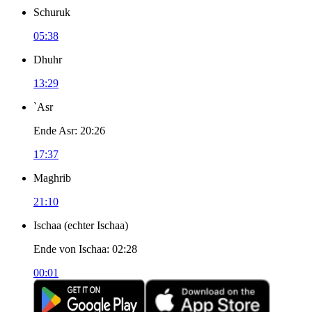
Schuruk
05:38
Dhuhr
13:29
`Asr
Ende Asr
:
20:26
17:37
Maghrib
21:10
Ischaa
(
echter Ischaa
)
Ende von Ischaa
:
02:28
00:01