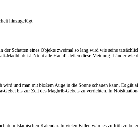
heit hinzugefügt.
der Schatten eines Objekts zweimal so lang wird wie seine tatsächlic
nafi-Madhhab ist. Nicht alle Hanafis teilen diese Meinung. Länder wie
ich wird und man mit bloßem Auge in die Sonne schauen kann. Es gilt a
Asr-Gebet bis zur Zeit des Maghrib-Gebets zu verrichten. In Notsituatio
 dem Islamischen Kalendar. In vielen Fällen wäre es zu früh zu beten