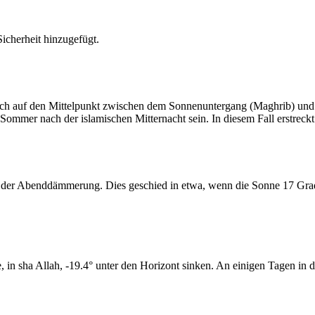
cherheit hinzugefügt.
t sich auf den Mittelpunkt zwischen dem Sonnenuntergang (Maghrib) u
ommer nach der islamischen Mitternacht sein. In diesem Fall erstreckt si
er Abenddämmerung. Dies geschied in etwa, wenn die Sonne 17 Grad u
n sha Allah, -19.4° unter den Horizont sinken. An einigen Tagen in di