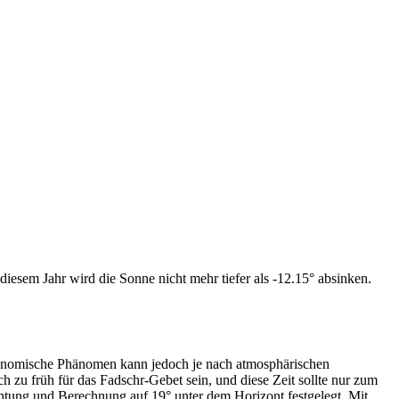
iesem Jahr wird die Sonne nicht mehr tiefer als -12.15° absinken.
tronomische Phänomen kann jedoch je nach atmosphärischen
zu früh für das Fadschr-Gebet sein, und diese Zeit sollte nur zum
htung und Berechnung auf 19° unter dem Horizont festgelegt. Mit