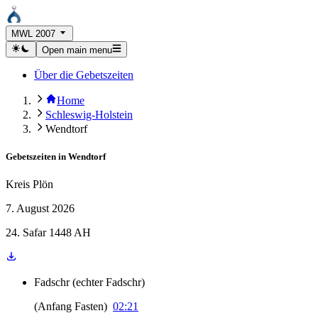
MWL 2007
Open main menu
Über die Gebetszeiten
Home
Schleswig-Holstein
Wendtorf
Gebetszeiten in
Wendtorf
Kreis Plön
7. August 2026
24. Safar 1448 AH
Fadschr
(
echter Fadschr
)
(
Anfang Fasten
)
02:21