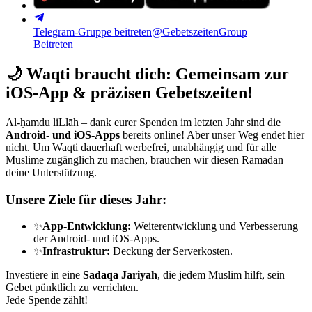
Telegram-Gruppe beitreten
@GebetszeitenGroup
Beitreten
🌙
Waqti braucht dich: Gemeinsam zur
iOS-App & präzisen Gebetszeiten!
Al-ḥamdu liLlāh – dank eurer Spenden im letzten Jahr sind die
Android- und iOS-Apps
bereits online! Aber unser Weg endet hier
nicht. Um Waqti dauerhaft werbefrei, unabhängig und für alle
Muslime zugänglich zu machen, brauchen wir diesen Ramadan
deine Unterstützung.
Unsere Ziele für dieses Jahr:
✨
App-Entwicklung:
Weiterentwicklung und Verbesserung
der Android- und iOS-Apps.
✨
Infrastruktur:
Deckung der Serverkosten.
Investiere in eine
Sadaqa Jariyah
, die jedem Muslim hilft, sein
Gebet pünktlich zu verrichten.
Jede Spende zählt!