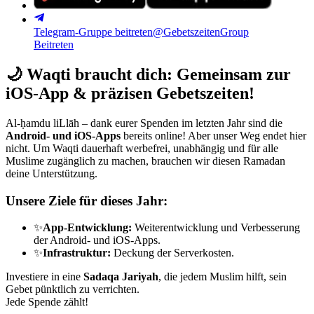
Telegram-Gruppe beitreten
@GebetszeitenGroup
Beitreten
🌙
Waqti braucht dich: Gemeinsam zur
iOS-App & präzisen Gebetszeiten!
Al-ḥamdu liLlāh – dank eurer Spenden im letzten Jahr sind die
Android- und iOS-Apps
bereits online! Aber unser Weg endet hier
nicht. Um Waqti dauerhaft werbefrei, unabhängig und für alle
Muslime zugänglich zu machen, brauchen wir diesen Ramadan
deine Unterstützung.
Unsere Ziele für dieses Jahr:
✨
App-Entwicklung:
Weiterentwicklung und Verbesserung
der Android- und iOS-Apps.
✨
Infrastruktur:
Deckung der Serverkosten.
Investiere in eine
Sadaqa Jariyah
, die jedem Muslim hilft, sein
Gebet pünktlich zu verrichten.
Jede Spende zählt!