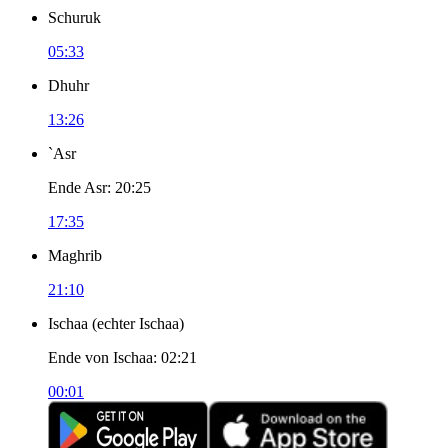
Schuruk
05:33
Dhuhr
13:26
`Asr
Ende Asr
:
20:25
17:35
Maghrib
21:10
Ischaa
(
echter Ischaa
)
Ende von Ischaa
:
02:21
00:01