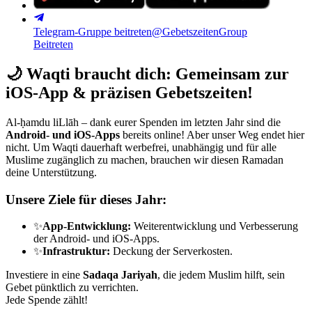
Telegram-Gruppe beitreten
@GebetszeitenGroup
Beitreten
🌙
Waqti braucht dich: Gemeinsam zur
iOS-App & präzisen Gebetszeiten!
Al-ḥamdu liLlāh – dank eurer Spenden im letzten Jahr sind die
Android- und iOS-Apps
bereits online! Aber unser Weg endet hier
nicht. Um Waqti dauerhaft werbefrei, unabhängig und für alle
Muslime zugänglich zu machen, brauchen wir diesen Ramadan
deine Unterstützung.
Unsere Ziele für dieses Jahr:
✨
App-Entwicklung:
Weiterentwicklung und Verbesserung
der Android- und iOS-Apps.
✨
Infrastruktur:
Deckung der Serverkosten.
Investiere in eine
Sadaqa Jariyah
, die jedem Muslim hilft, sein
Gebet pünktlich zu verrichten.
Jede Spende zählt!