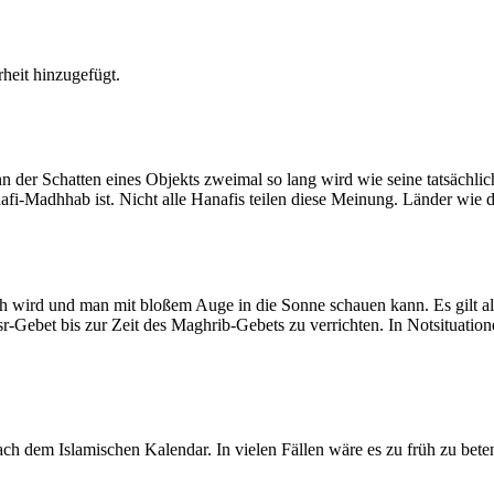
heit hinzugefügt.
der Schatten eines Objekts zweimal so lang wird wie seine tatsächlic
nafi-Madhhab ist. Nicht alle Hanafis teilen diese Meinung. Länder wie
ich wird und man mit bloßem Auge in die Sonne schauen kann. Es gilt a
Asr-Gebet bis zur Zeit des Maghrib-Gebets zu verrichten. In Notsituatio
 dem Islamischen Kalendar. In vielen Fällen wäre es zu früh zu beten