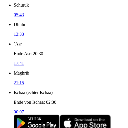
Schuruk
05:43
Dhuhr
13:33
`Asr
Ende Asr
:
20:30
17:41
Maghrib
21:15
Ischaa
(
echter Ischaa
)
Ende von Ischaa
:
02:30
00:07