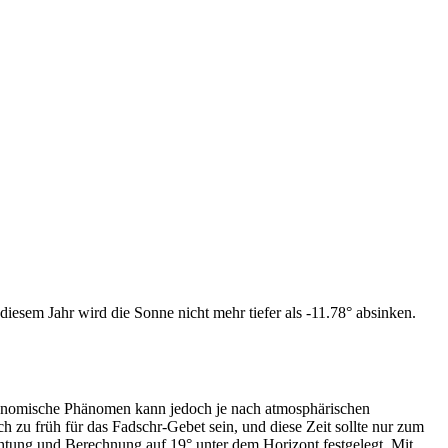
iesem Jahr wird die Sonne nicht mehr tiefer als -11.78° absinken.
tronomische Phänomen kann jedoch je nach atmosphärischen
zu früh für das Fadschr-Gebet sein, und diese Zeit sollte nur zum
htung und Berechnung auf 19° unter dem Horizont festgelegt. Mit