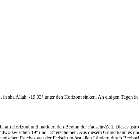
n sha Allah, -19.03° unter den Horizont sinken. An einigen Tagen in d
cht am Horizont und markiert den Beginn der Fadschr-Zeit. Dieses as
endwo zwischen 19° und 18° erscheinen. Aus diesem Grund kann es noch 
anischen Reiches war der Fadschr in fast allen Ländern durch Beobac