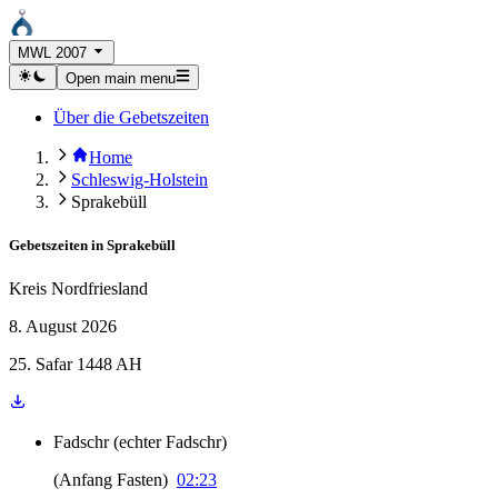
MWL 2007
Open main menu
Über die Gebetszeiten
Home
Schleswig-Holstein
Sprakebüll
Gebetszeiten in
Sprakebüll
Kreis Nordfriesland
8. August 2026
25. Safar 1448 AH
Fadschr
(
echter Fadschr
)
(
Anfang Fasten
)
02:23