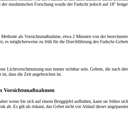
t der muslimischen Forschung wurde der Fadschr jedoch auf 18° festge
 Methode als Vorsichtsmaßnahme, etwa 2 Minuten von der berechneten Fa
t, es möglicherweise zu früh für die Durchführung des Fadschr-Gebets 
e Lichtverschmutzung nun immer sichtbar sein. Gebete, die nach dieser 
ist, dass die Zeit angebrochen ist.
on Vorsichtsmaßnahmen
 aber wenn Sie sich auf einem Berggipfel aufhalten, kann sie früher sic
k ab. Es gilt als riskant, das Gebet nicht vor Ablauf dieser angepasste