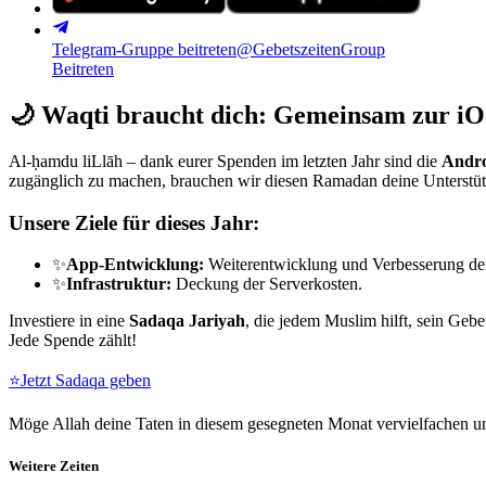
Telegram-Gruppe beitreten
@GebetszeitenGroup
Beitreten
🌙
Waqti braucht dich: Gemeinsam zur iO
Al-ḥamdu liLlāh – dank eurer Spenden im letzten Jahr sind die
Andro
zugänglich zu machen, brauchen wir diesen Ramadan deine Unterstü
Unsere Ziele für dieses Jahr:
✨
App-Entwicklung:
Weiterentwicklung und Verbesserung de
✨
Infrastruktur:
Deckung der Serverkosten.
Investiere in eine
Sadaqa Jariyah
, die jedem Muslim hilft, sein Gebe
Jede Spende zählt!
⭐
Jetzt Sadaqa geben
Möge Allah deine Taten in diesem gesegneten Monat vervielfachen un
Weitere Zeiten