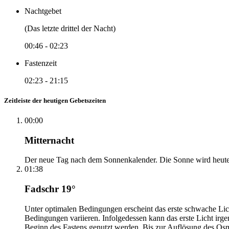
Nachtgebet
(Das letzte drittel der Nacht)
00:46
-
02:23
Fastenzeit
02:23
-
21:15
Zeitleiste der heutigen Gebetszeiten
00:00
Mitternacht
Der neue Tag nach dem Sonnenkalender. Die Sonne wird heute, i
01:38
Fadschr 19°
Unter optimalen Bedingungen erscheint das erste schwache Li
Bedingungen variieren. Infolgedessen kann das erste Licht irg
Beginn des Fastens genutzt werden. Bis zur Auflösung des Osm