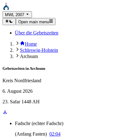
MWL 2007
Open main menu
Über die Gebetszeiten
Home
Schleswig-Holstein
Archsum
Gebetszeiten in
Archsum
Kreis Nordfriesland
6. August 2026
23. Safar 1448 AH
Fadschr
(
echter Fadschr
)
(
Anfang Fasten
)
02:04