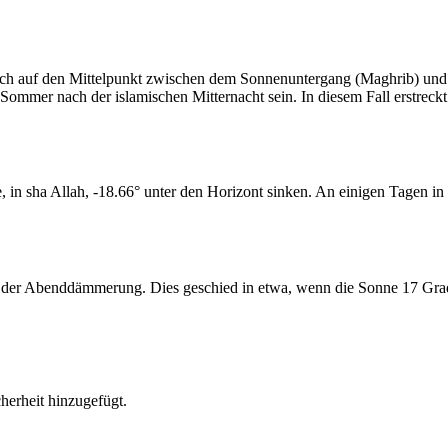
t sich auf den Mittelpunkt zwischen dem Sonnenuntergang (Maghrib) u
ommer nach der islamischen Mitternacht sein. In diesem Fall erstreckt si
n sha Allah, -18.66° unter den Horizont sinken. An einigen Tagen in d
er Abenddämmerung. Dies geschied in etwa, wenn die Sonne 17 Grad u
erheit hinzugefügt.