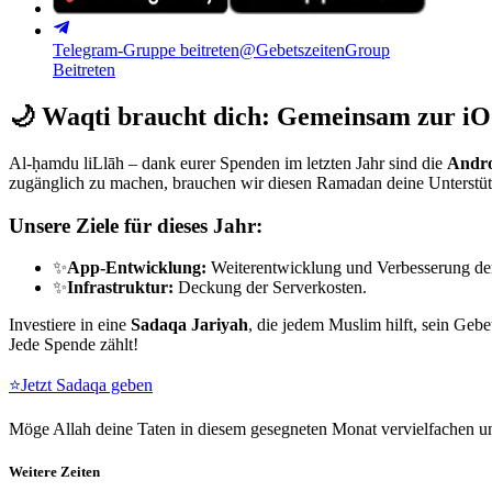
Telegram-Gruppe beitreten
@GebetszeitenGroup
Beitreten
🌙
Waqti braucht dich: Gemeinsam zur iO
Al-ḥamdu liLlāh – dank eurer Spenden im letzten Jahr sind die
Andro
zugänglich zu machen, brauchen wir diesen Ramadan deine Unterstü
Unsere Ziele für dieses Jahr:
✨
App-Entwicklung:
Weiterentwicklung und Verbesserung de
✨
Infrastruktur:
Deckung der Serverkosten.
Investiere in eine
Sadaqa Jariyah
, die jedem Muslim hilft, sein Gebe
Jede Spende zählt!
⭐
Jetzt Sadaqa geben
Möge Allah deine Taten in diesem gesegneten Monat vervielfachen un
Weitere Zeiten