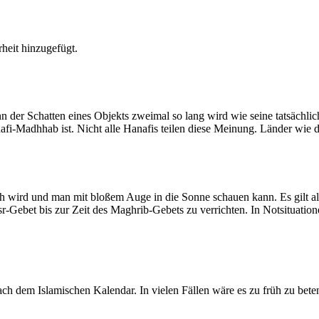
heit hinzugefügt.
der Schatten eines Objekts zweimal so lang wird wie seine tatsächlic
nafi-Madhhab ist. Nicht alle Hanafis teilen diese Meinung. Länder wie
ich wird und man mit bloßem Auge in die Sonne schauen kann. Es gilt a
Asr-Gebet bis zur Zeit des Maghrib-Gebets zu verrichten. In Notsituatio
 dem Islamischen Kalendar. In vielen Fällen wäre es zu früh zu beten