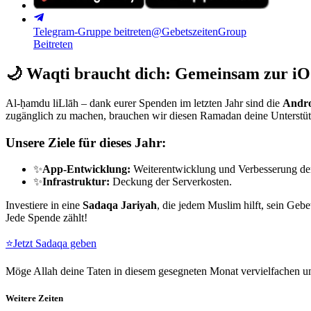
Telegram-Gruppe beitreten
@GebetszeitenGroup
Beitreten
🌙
Waqti braucht dich: Gemeinsam zur iO
Al-ḥamdu liLlāh – dank eurer Spenden im letzten Jahr sind die
Andro
zugänglich zu machen, brauchen wir diesen Ramadan deine Unterstü
Unsere Ziele für dieses Jahr:
✨
App-Entwicklung:
Weiterentwicklung und Verbesserung de
✨
Infrastruktur:
Deckung der Serverkosten.
Investiere in eine
Sadaqa Jariyah
, die jedem Muslim hilft, sein Gebe
Jede Spende zählt!
⭐
Jetzt Sadaqa geben
Möge Allah deine Taten in diesem gesegneten Monat vervielfachen un
Weitere Zeiten