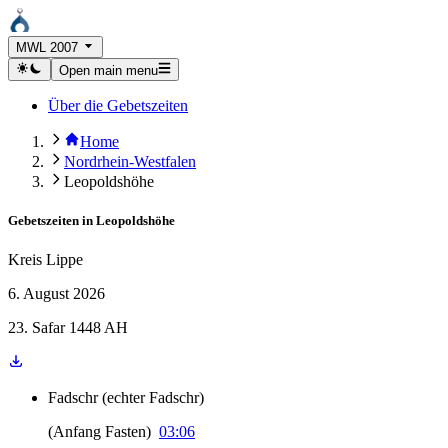
MWL 2007
Open main menu
Über die Gebetszeiten
Home
Nordrhein-Westfalen
Leopoldshöhe
Gebetszeiten in
Leopoldshöhe
Kreis Lippe
6. August 2026
23. Safar 1448 AH
Fadschr
(
echter Fadschr
)
(
Anfang Fasten
)
03:06