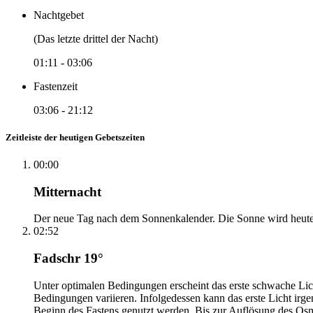
Nachtgebet
(Das letzte drittel der Nacht)
01:11
-
03:06
Fastenzeit
03:06
-
21:12
Zeitleiste der heutigen Gebetszeiten
00:00
Mitternacht
Der neue Tag nach dem Sonnenkalender. Die Sonne wird heute, i
02:52
Fadschr 19°
Unter optimalen Bedingungen erscheint das erste schwache Li
Bedingungen variieren. Infolgedessen kann das erste Licht irg
Beginn des Fastens genutzt werden. Bis zur Auflösung des Osm