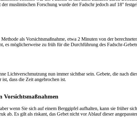
t der muslimischen Forschung wurde der Fadschr jedoch auf 18° festge
 Methode als Vorsichtsmaßnahme, etwa 2 Minuten von der berechneten Fa
t, es möglicherweise zu früh für die Durchführung des Fadschr-Gebets 
e Lichtverschmutzung nun immer sichtbar sein. Gebete, die nach dieser 
ist, dass die Zeit angebrochen ist.
on Vorsichtsmaßnahmen
 aber wenn Sie sich auf einem Berggipfel aufhalten, kann sie früher sic
k ab. Es gilt als riskant, das Gebet nicht vor Ablauf dieser angepasste