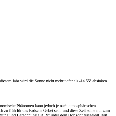
iesem Jahr wird die Sonne nicht mehr tiefer als -14.55° absinken.
tronomische Phänomen kann jedoch je nach atmosphärischen
zu früh für das Fadschr-Gebet sein, und diese Zeit sollte nur zum
htung und Berechnung auf 19° unter dem Horizont festgelegt. Mit