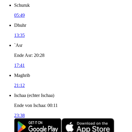
Schuruk
05:49
Dhuhr
13:35
`Asr
Ende Asr
:
20:28
17:41
Maghrib
21:12
Ischaa
(
echter Ischaa
)
Ende von Ischaa
:
00:11
23:38