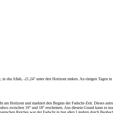
n sha Allah, -21.24° unter den Horizont sinken. An einigen Tagen in d
cht am Horizont und markiert den Beginn der Fadschr-Zeit. Dieses as
endwo zwischen 19° und 18° erscheinen. Aus diesem Grund kann es noch 
anischen Reiches war der Fadschr in fast allen Ländern durch Beobac