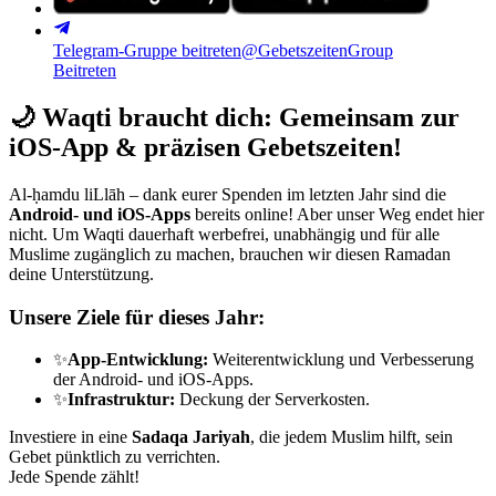
Telegram-Gruppe beitreten
@GebetszeitenGroup
Beitreten
🌙
Waqti braucht dich: Gemeinsam zur
iOS-App & präzisen Gebetszeiten!
Al-ḥamdu liLlāh – dank eurer Spenden im letzten Jahr sind die
Android- und iOS-Apps
bereits online! Aber unser Weg endet hier
nicht. Um Waqti dauerhaft werbefrei, unabhängig und für alle
Muslime zugänglich zu machen, brauchen wir diesen Ramadan
deine Unterstützung.
Unsere Ziele für dieses Jahr:
✨
App-Entwicklung:
Weiterentwicklung und Verbesserung
der Android- und iOS-Apps.
✨
Infrastruktur:
Deckung der Serverkosten.
Investiere in eine
Sadaqa Jariyah
, die jedem Muslim hilft, sein
Gebet pünktlich zu verrichten.
Jede Spende zählt!