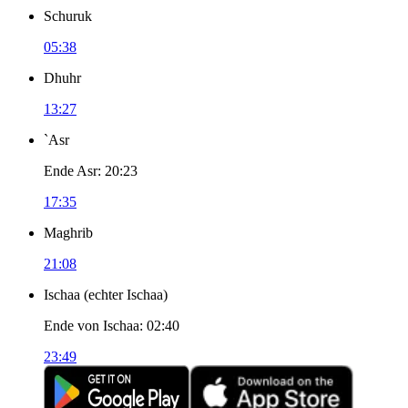
Schuruk
05:38
Dhuhr
13:27
`Asr
Ende Asr
:
20:23
17:35
Maghrib
21:08
Ischaa
(
echter Ischaa
)
Ende von Ischaa
:
02:40
23:49