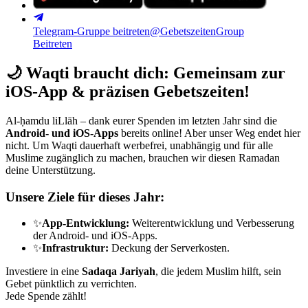
Telegram-Gruppe beitreten
@GebetszeitenGroup
Beitreten
🌙
Waqti braucht dich: Gemeinsam zur
iOS-App & präzisen Gebetszeiten!
Al-ḥamdu liLlāh – dank eurer Spenden im letzten Jahr sind die
Android- und iOS-Apps
bereits online! Aber unser Weg endet hier
nicht. Um Waqti dauerhaft werbefrei, unabhängig und für alle
Muslime zugänglich zu machen, brauchen wir diesen Ramadan
deine Unterstützung.
Unsere Ziele für dieses Jahr:
✨
App-Entwicklung:
Weiterentwicklung und Verbesserung
der Android- und iOS-Apps.
✨
Infrastruktur:
Deckung der Serverkosten.
Investiere in eine
Sadaqa Jariyah
, die jedem Muslim hilft, sein
Gebet pünktlich zu verrichten.
Jede Spende zählt!