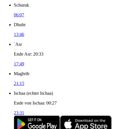
Schuruk
06:07
Dhuhr
13:46
`Asr
Ende Asr
:
20:33
17:49
Maghrib
21:15
Ischaa
(
echter Ischaa
)
Ende von Ischaa
:
00:27
23:31