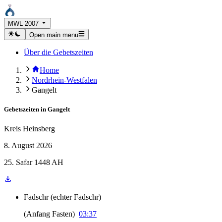
MWL 2007
Open main menu
Über die Gebetszeiten
Home
Nordrhein-Westfalen
Gangelt
Gebetszeiten in
Gangelt
Kreis Heinsberg
8. August 2026
25. Safar 1448 AH
Fadschr
(
echter Fadschr
)
(
Anfang Fasten
)
03:37