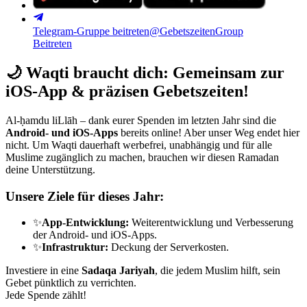
Telegram-Gruppe beitreten
@GebetszeitenGroup
Beitreten
🌙
Waqti braucht dich: Gemeinsam zur
iOS-App & präzisen Gebetszeiten!
Al-ḥamdu liLlāh – dank eurer Spenden im letzten Jahr sind die
Android- und iOS-Apps
bereits online! Aber unser Weg endet hier
nicht. Um Waqti dauerhaft werbefrei, unabhängig und für alle
Muslime zugänglich zu machen, brauchen wir diesen Ramadan
deine Unterstützung.
Unsere Ziele für dieses Jahr:
✨
App-Entwicklung:
Weiterentwicklung und Verbesserung
der Android- und iOS-Apps.
✨
Infrastruktur:
Deckung der Serverkosten.
Investiere in eine
Sadaqa Jariyah
, die jedem Muslim hilft, sein
Gebet pünktlich zu verrichten.
Jede Spende zählt!