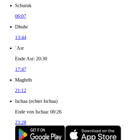
Schuruk
06:07
Dhuhr
13:44
`Asr
Ende Asr
:
20:30
17:47
Maghrib
21:12
Ischaa
(
echter Ischaa
)
Ende von Ischaa
:
00:26
23:28