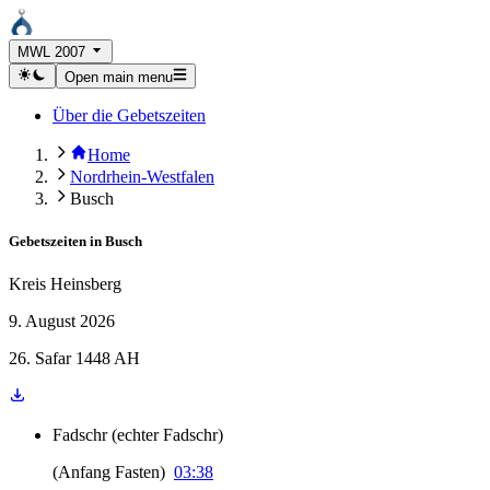
MWL 2007
Open main menu
Über die Gebetszeiten
Home
Nordrhein-Westfalen
Busch
Gebetszeiten in
Busch
Kreis Heinsberg
9. August 2026
26. Safar 1448 AH
Fadschr
(
echter Fadschr
)
(
Anfang Fasten
)
03:38