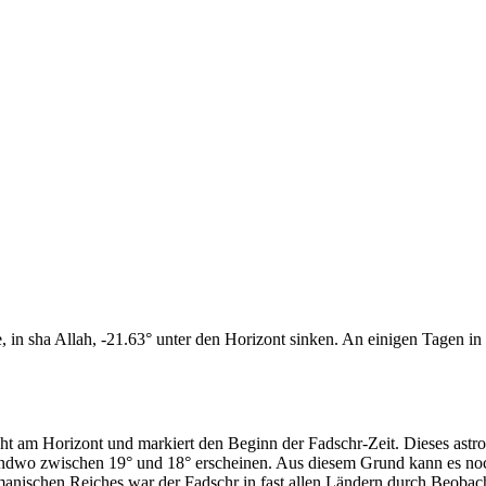
n sha Allah, -21.63° unter den Horizont sinken. An einigen Tagen in d
cht am Horizont und markiert den Beginn der Fadschr-Zeit. Dieses as
endwo zwischen 19° und 18° erscheinen. Aus diesem Grund kann es noch 
anischen Reiches war der Fadschr in fast allen Ländern durch Beobac