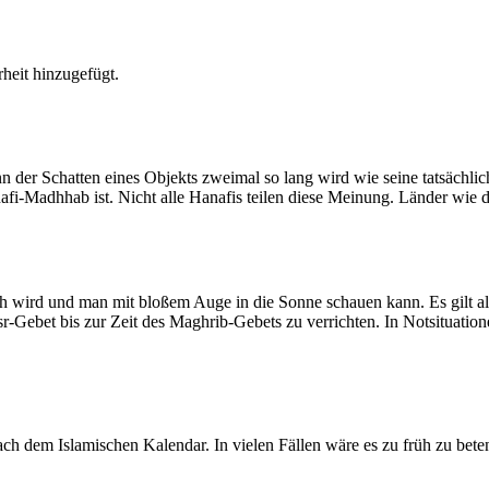
heit hinzugefügt.
der Schatten eines Objekts zweimal so lang wird wie seine tatsächlic
nafi-Madhhab ist. Nicht alle Hanafis teilen diese Meinung. Länder wie
ich wird und man mit bloßem Auge in die Sonne schauen kann. Es gilt a
Asr-Gebet bis zur Zeit des Maghrib-Gebets zu verrichten. In Notsituatio
 dem Islamischen Kalendar. In vielen Fällen wäre es zu früh zu beten