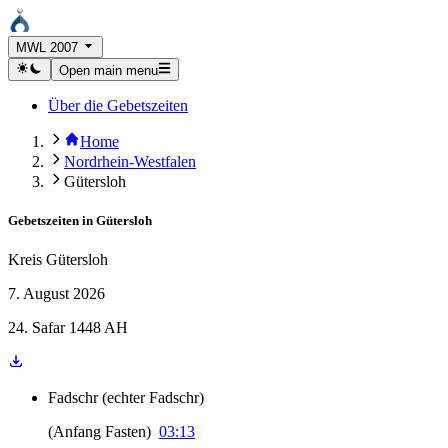
MWL 2007
Open main menu
Über die Gebetszeiten
Home
Nordrhein-Westfalen
Gütersloh
Gebetszeiten in
Gütersloh
Kreis Gütersloh
7. August 2026
24. Safar 1448 AH
Fadschr
(
echter Fadschr
)
(
Anfang Fasten
)
03:13