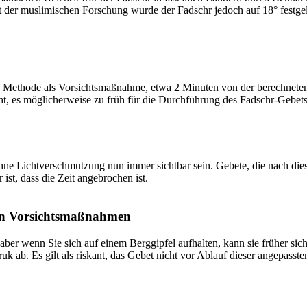
t der muslimischen Forschung wurde der Fadschr jedoch auf 18° festge
 Methode als Vorsichtsmaßnahme, etwa 2 Minuten von der berechneten Fa
t, es möglicherweise zu früh für die Durchführung des Fadschr-Gebets 
e Lichtverschmutzung nun immer sichtbar sein. Gebete, die nach dieser 
ist, dass die Zeit angebrochen ist.
on Vorsichtsmaßnahmen
 aber wenn Sie sich auf einem Berggipfel aufhalten, kann sie früher sic
k ab. Es gilt als riskant, das Gebet nicht vor Ablauf dieser angepasste