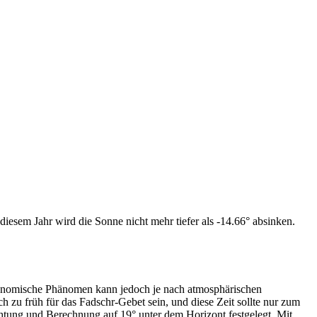
iesem Jahr wird die Sonne nicht mehr tiefer als -14.66° absinken.
tronomische Phänomen kann jedoch je nach atmosphärischen
zu früh für das Fadschr-Gebet sein, und diese Zeit sollte nur zum
htung und Berechnung auf 19° unter dem Horizont festgelegt. Mit