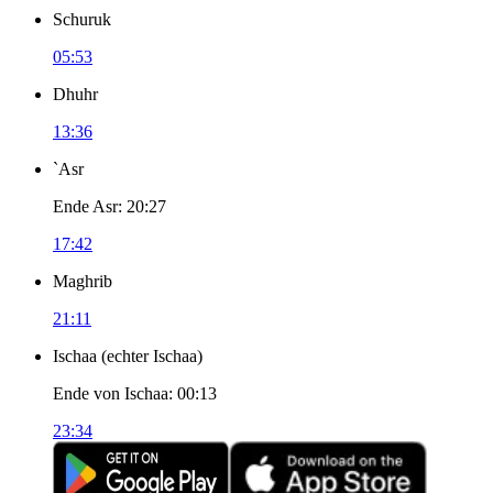
Schuruk
05:53
Dhuhr
13:36
`Asr
Ende Asr
:
20:27
17:42
Maghrib
21:11
Ischaa
(
echter Ischaa
)
Ende von Ischaa
:
00:13
23:34