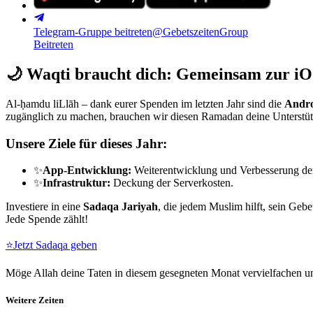
Telegram-Gruppe beitreten
@GebetszeitenGroup
Beitreten
🌙
Waqti braucht dich: Gemeinsam zur iO
Al-ḥamdu liLlāh – dank eurer Spenden im letzten Jahr sind die
Andro
zugänglich zu machen, brauchen wir diesen Ramadan deine Unterstü
Unsere Ziele für dieses Jahr:
✨
App-Entwicklung:
Weiterentwicklung und Verbesserung de
✨
Infrastruktur:
Deckung der Serverkosten.
Investiere in eine
Sadaqa Jariyah
, die jedem Muslim hilft, sein Gebe
Jede Spende zählt!
⭐
Jetzt Sadaqa geben
Möge Allah deine Taten in diesem gesegneten Monat vervielfachen un
Weitere Zeiten