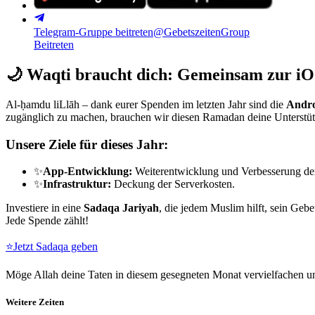
Telegram-Gruppe beitreten
@GebetszeitenGroup
Beitreten
🌙
Waqti braucht dich: Gemeinsam zur iO
Al-ḥamdu liLlāh – dank eurer Spenden im letzten Jahr sind die
Andro
zugänglich zu machen, brauchen wir diesen Ramadan deine Unterstü
Unsere Ziele für dieses Jahr:
✨
App-Entwicklung:
Weiterentwicklung und Verbesserung de
✨
Infrastruktur:
Deckung der Serverkosten.
Investiere in eine
Sadaqa Jariyah
, die jedem Muslim hilft, sein Gebe
Jede Spende zählt!
⭐
Jetzt Sadaqa geben
Möge Allah deine Taten in diesem gesegneten Monat vervielfachen un
Weitere Zeiten