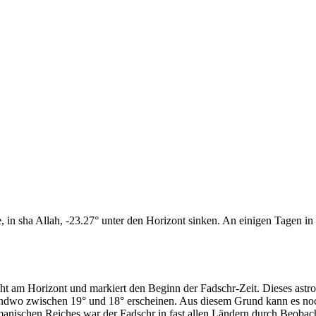
n sha Allah, -23.27° unter den Horizont sinken. An einigen Tagen in d
cht am Horizont und markiert den Beginn der Fadschr-Zeit. Dieses as
endwo zwischen 19° und 18° erscheinen. Aus diesem Grund kann es noch 
anischen Reiches war der Fadschr in fast allen Ländern durch Beobac