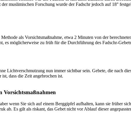
t der muslimischen Forschung wurde der Fadschr jedoch auf 18° festge
 Methode als Vorsichtsmaßnahme, etwa 2 Minuten von der berechneten Fa
t, es möglicherweise zu früh für die Durchführung des Fadschr-Gebets 
e Lichtverschmutzung nun immer sichtbar sein. Gebete, die nach dieser 
ist, dass die Zeit angebrochen ist.
on Vorsichtsmaßnahmen
 aber wenn Sie sich auf einem Berggipfel aufhalten, kann sie früher sic
k ab. Es gilt als riskant, das Gebet nicht vor Ablauf dieser angepasste