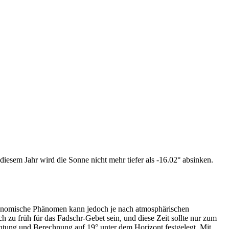
iesem Jahr wird die Sonne nicht mehr tiefer als -16.02° absinken.
tronomische Phänomen kann jedoch je nach atmosphärischen
zu früh für das Fadschr-Gebet sein, und diese Zeit sollte nur zum
htung und Berechnung auf 19° unter dem Horizont festgelegt. Mit