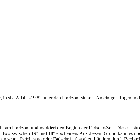
n sha Allah, -19.8° unter den Horizont sinken. An einigen Tagen in di
cht am Horizont und markiert den Beginn der Fadschr-Zeit. Dieses as
endwo zwischen 19° und 18° erscheinen. Aus diesem Grund kann es noch 
anischen Reiches war der Fadschr in fast allen Ländern durch Beobac