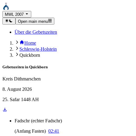
MWL 2007
Open main menu
Über die Gebetszeiten
Home
Schleswig-Holstein
Quickborn
Gebetszeiten in
Quickborn
Kreis Dithmarschen
8. August 2026
25. Safar 1448 AH
Fadschr
(
echter Fadschr
)
(
Anfang Fasten
)
02:41