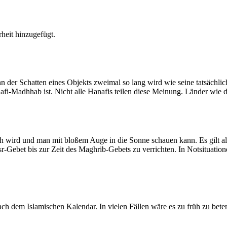
heit hinzugefügt.
der Schatten eines Objekts zweimal so lang wird wie seine tatsächlic
nafi-Madhhab ist. Nicht alle Hanafis teilen diese Meinung. Länder wie
ich wird und man mit bloßem Auge in die Sonne schauen kann. Es gilt a
Asr-Gebet bis zur Zeit des Maghrib-Gebets zu verrichten. In Notsituatio
 dem Islamischen Kalendar. In vielen Fällen wäre es zu früh zu beten