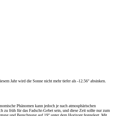
esem Jahr wird die Sonne nicht mehr tiefer als -12.56° absinken.
tronomische Phänomen kann jedoch je nach atmosphärischen
zu früh für das Fadschr-Gebet sein, und diese Zeit sollte nur zum
htung und Berechnung auf 19° unter dem Horizont festgelegt. Mit