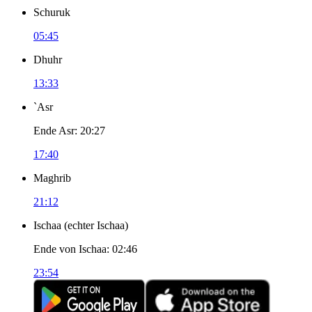
Schuruk
05:45
Dhuhr
13:33
`Asr
Ende Asr
:
20:27
17:40
Maghrib
21:12
Ischaa
(
echter Ischaa
)
Ende von Ischaa
:
02:46
23:54