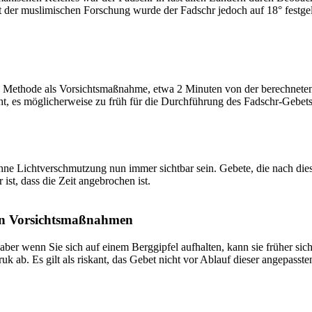
t der muslimischen Forschung wurde der Fadschr jedoch auf 18° festge
 Methode als Vorsichtsmaßnahme, etwa 2 Minuten von der berechneten Fa
t, es möglicherweise zu früh für die Durchführung des Fadschr-Gebets 
e Lichtverschmutzung nun immer sichtbar sein. Gebete, die nach dieser 
ist, dass die Zeit angebrochen ist.
on Vorsichtsmaßnahmen
 aber wenn Sie sich auf einem Berggipfel aufhalten, kann sie früher sic
k ab. Es gilt als riskant, das Gebet nicht vor Ablauf dieser angepasste