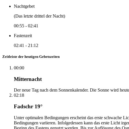
Nachtgebet
(Das letzte drittel der Nacht)
00:55
-
02:41
Fastenzeit
02:41
-
21:12
Zeitleiste der heutigen Gebetszeiten
00:00
Mitternacht
Der neue Tag nach dem Sonnenkalender. Die Sonne wird heute, i
02:18
Fadschr 19°
Unter optimalen Bedingungen erscheint das erste schwache Li
Bedingungen variieren. Infolgedessen kann das erste Licht irg
Beginn des Fastens genutzt werden. Bis zur Auflösung des Osm