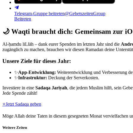
Telegram-Gruppe beitreten
@GebetszeitenGroup
Beitreten
🌙
Waqti braucht dich: Gemeinsam zur iO
Al-ḥamdu liLlāh – dank eurer Spenden im letzten Jahr sind die
Andro
zugänglich zu machen, brauchen wir diesen Ramadan deine Unterstü
Unsere Ziele für dieses Jahr:
✨
App-Entwicklung:
Weiterentwicklung und Verbesserung de
✨
Infrastruktur:
Deckung der Serverkosten.
Investiere in eine
Sadaqa Jariyah
, die jedem Muslim hilft, sein Gebe
Jede Spende zählt!
⭐
Jetzt Sadaqa geben
Möge Allah deine Taten in diesem gesegneten Monat vervielfachen un
Weitere Zeiten