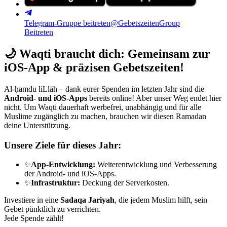
Telegram-Gruppe beitreten
@GebetszeitenGroup
Beitreten
🌙
Waqti braucht dich: Gemeinsam zur
iOS-App & präzisen Gebetszeiten!
Al-ḥamdu liLlāh – dank eurer Spenden im letzten Jahr sind die
Android- und iOS-Apps
bereits online! Aber unser Weg endet hier
nicht. Um Waqti dauerhaft werbefrei, unabhängig und für alle
Muslime zugänglich zu machen, brauchen wir diesen Ramadan
deine Unterstützung.
Unsere Ziele für dieses Jahr:
✨
App-Entwicklung:
Weiterentwicklung und Verbesserung
der Android- und iOS-Apps.
✨
Infrastruktur:
Deckung der Serverkosten.
Investiere in eine
Sadaqa Jariyah
, die jedem Muslim hilft, sein
Gebet pünktlich zu verrichten.
Jede Spende zählt!