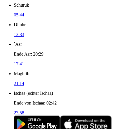
Schuruk
05:44
Dhuhr
13:33
`Asr
Ende Asr
:
20:29
17:41
Maghrib
21:14
Ischaa
(
echter Ischaa
)
Ende von Ischaa
:
02:42
23:58