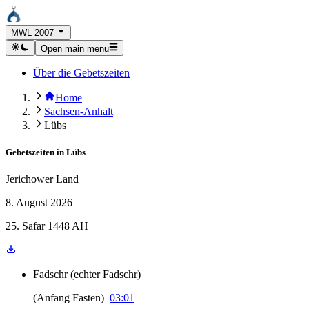
MWL 2007
Open main menu
Über die Gebetszeiten
Home
Sachsen-Anhalt
Lübs
Gebetszeiten in
Lübs
Jerichower Land
8. August 2026
25. Safar 1448 AH
Fadschr
(
echter Fadschr
)
(
Anfang Fasten
)
03:01