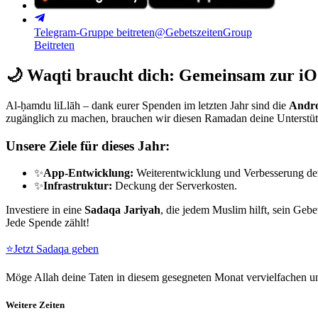
Telegram-Gruppe beitreten
@GebetszeitenGroup
Beitreten
🌙
Waqti braucht dich: Gemeinsam zur iO
Al-ḥamdu liLlāh – dank eurer Spenden im letzten Jahr sind die
Andro
zugänglich zu machen, brauchen wir diesen Ramadan deine Unterstü
Unsere Ziele für dieses Jahr:
✨
App-Entwicklung:
Weiterentwicklung und Verbesserung de
✨
Infrastruktur:
Deckung der Serverkosten.
Investiere in eine
Sadaqa Jariyah
, die jedem Muslim hilft, sein Gebe
Jede Spende zählt!
⭐
Jetzt Sadaqa geben
Möge Allah deine Taten in diesem gesegneten Monat vervielfachen un
Weitere Zeiten