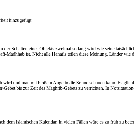
heit hinzugefügt.
der Schatten eines Objekts zweimal so lang wird wie seine tatsächlic
nafi-Madhhab ist. Nicht alle Hanafis teilen diese Meinung. Länder wie
ich wird und man mit bloßem Auge in die Sonne schauen kann. Es gilt a
Asr-Gebet bis zur Zeit des Maghrib-Gebets zu verrichten. In Notsituatio
 dem Islamischen Kalendar. In vielen Fällen wäre es zu früh zu beten