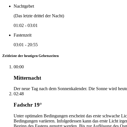
Nachtgebet
(Das letzte drittel der Nacht)
01:02
-
03:01
Fastenzeit
03:01
-
20:55
Zeitleiste der heutigen Gebetszeiten
00:00
Mitternacht
Der neue Tag nach dem Sonnenkalender. Die Sonne wird heute, i
02:48
Fadschr 19°
Unter optimalen Bedingungen erscheint das erste schwache Li
Bedingungen variieren. Infolgedessen kann das erste Licht irg
Beginn des Fastens genutzt werden. Bis zur Auflösung des Osm