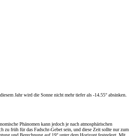
iesem Jahr wird die Sonne nicht mehr tiefer als -14.55° absinken.
tronomische Phänomen kann jedoch je nach atmosphärischen
zu früh für das Fadschr-Gebet sein, und diese Zeit sollte nur zum
htung und Berechnung auf 19° unter dem Horizont festgelegt. Mit