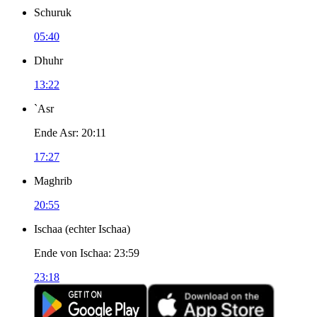
Schuruk
05:40
Dhuhr
13:22
`Asr
Ende Asr
:
20:11
17:27
Maghrib
20:55
Ischaa
(
echter Ischaa
)
Ende von Ischaa
:
23:59
23:18