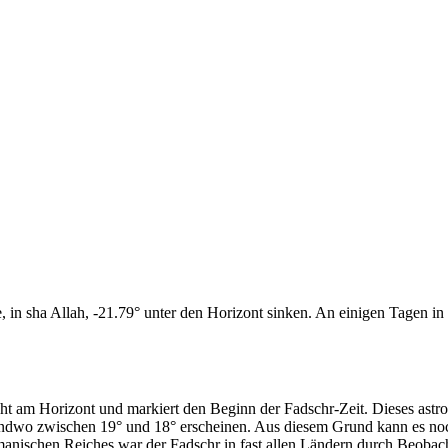
n sha Allah, -21.79° unter den Horizont sinken. An einigen Tagen in d
cht am Horizont und markiert den Beginn der Fadschr-Zeit. Dieses as
endwo zwischen 19° und 18° erscheinen. Aus diesem Grund kann es noch 
anischen Reiches war der Fadschr in fast allen Ländern durch Beobac