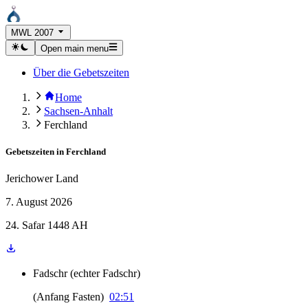
MWL 2007
Open main menu
Über die Gebetszeiten
Home
Sachsen-Anhalt
Ferchland
Gebetszeiten in
Ferchland
Jerichower Land
7. August 2026
24. Safar 1448 AH
Fadschr
(
echter Fadschr
)
(
Anfang Fasten
)
02:51