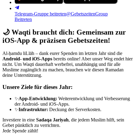
Telegram-Gruppe beitreten
@GebetszeitenGroup
Beitreten
🌙
Waqti braucht dich: Gemeinsam zur
iOS-App & präzisen Gebetszeiten!
Al-ḥamdu liLlāh – dank eurer Spenden im letzten Jahr sind die
Android- und iOS-Apps
bereits online! Aber unser Weg endet hier
nicht. Um Waqti dauerhaft werbefrei, unabhängig und für alle
Muslime zugänglich zu machen, brauchen wir diesen Ramadan
deine Unterstützung.
Unsere Ziele für dieses Jahr:
✨
App-Entwicklung:
Weiterentwicklung und Verbesserung
der Android- und iOS-Apps.
✨
Infrastruktur:
Deckung der Serverkosten.
Investiere in eine
Sadaqa Jariyah
, die jedem Muslim hilft, sein
Gebet pünktlich zu verrichten.
Jede Spende zählt!