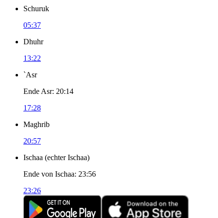
Schuruk
05:37
Dhuhr
13:22
`Asr
Ende Asr
:
20:14
17:28
Maghrib
20:57
Ischaa
(
echter Ischaa
)
Ende von Ischaa
:
23:56
23:26