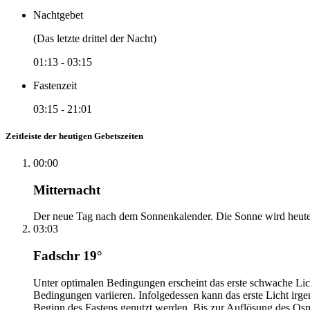
Nachtgebet
(Das letzte drittel der Nacht)
01:13
-
03:15
Fastenzeit
03:15
-
21:01
Zeitleiste der heutigen Gebetszeiten
00:00
Mitternacht
Der neue Tag nach dem Sonnenkalender. Die Sonne wird heute, i
03:03
Fadschr 19°
Unter optimalen Bedingungen erscheint das erste schwache Li
Bedingungen variieren. Infolgedessen kann das erste Licht irg
Beginn des Fastens genutzt werden. Bis zur Auflösung des Osm