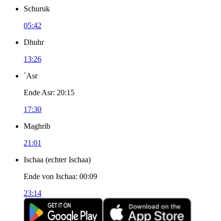
Schuruk
05:42
Dhuhr
13:26
`Asr
Ende Asr
:
20:15
17:30
Maghrib
21:01
Ischaa
(
echter Ischaa
)
Ende von Ischaa
:
00:09
23:14