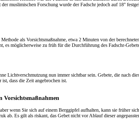
t der muslimischen Forschung wurde der Fadschr jedoch auf 18° festge
 Methode als Vorsichtsmaßnahme, etwa 2 Minuten von der berechneten Fa
t, es möglicherweise zu früh für die Durchführung des Fadschr-Gebets 
e Lichtverschmutzung nun immer sichtbar sein. Gebete, die nach dieser 
ist, dass die Zeit angebrochen ist.
on Vorsichtsmaßnahmen
 aber wenn Sie sich auf einem Berggipfel aufhalten, kann sie früher sic
k ab. Es gilt als riskant, das Gebet nicht vor Ablauf dieser angepasste