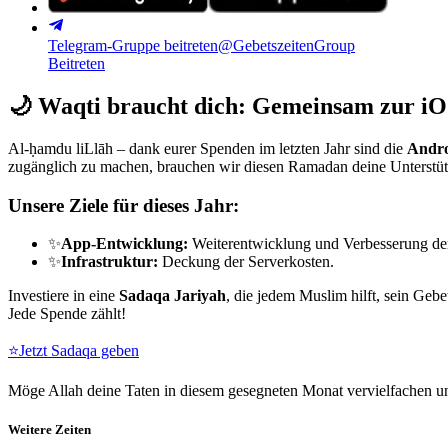
Telegram-Gruppe beitreten
@GebetszeitenGroup
Beitreten
🌙
Waqti braucht dich: Gemeinsam zur iO
Al-ḥamdu liLlāh – dank eurer Spenden im letzten Jahr sind die
Andro
zugänglich zu machen, brauchen wir diesen Ramadan deine Unterstü
Unsere Ziele für dieses Jahr:
✨
App-Entwicklung:
Weiterentwicklung und Verbesserung de
✨
Infrastruktur:
Deckung der Serverkosten.
Investiere in eine
Sadaqa Jariyah
, die jedem Muslim hilft, sein Gebe
Jede Spende zählt!
⭐
Jetzt Sadaqa geben
Möge Allah deine Taten in diesem gesegneten Monat vervielfachen un
Weitere Zeiten