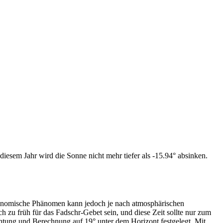
iesem Jahr wird die Sonne nicht mehr tiefer als -15.94° absinken.
tronomische Phänomen kann jedoch je nach atmosphärischen
zu früh für das Fadschr-Gebet sein, und diese Zeit sollte nur zum
htung und Berechnung auf 19° unter dem Horizont festgelegt. Mit