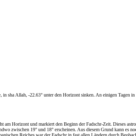
n sha Allah, -22.63° unter den Horizont sinken. An einigen Tagen in d
cht am Horizont und markiert den Beginn der Fadschr-Zeit. Dieses as
endwo zwischen 19° und 18° erscheinen. Aus diesem Grund kann es noch 
anischen Reiches war der Fadschr in fast allen Ländern durch Beobac