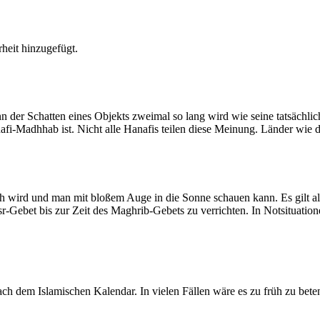
heit hinzugefügt.
der Schatten eines Objekts zweimal so lang wird wie seine tatsächlic
nafi-Madhhab ist. Nicht alle Hanafis teilen diese Meinung. Länder wie
ich wird und man mit bloßem Auge in die Sonne schauen kann. Es gilt a
Asr-Gebet bis zur Zeit des Maghrib-Gebets zu verrichten. In Notsituatio
 dem Islamischen Kalendar. In vielen Fällen wäre es zu früh zu beten