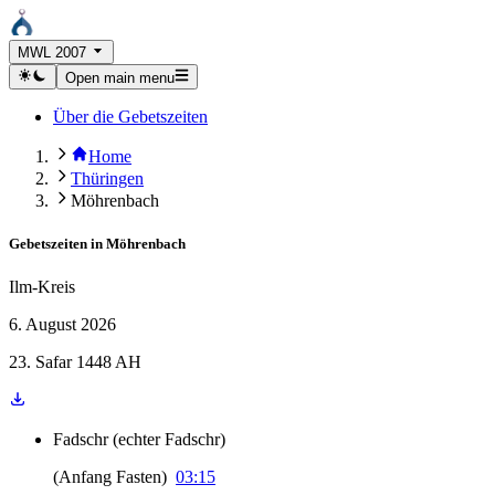
MWL 2007
Open main menu
Über die Gebetszeiten
Home
Thüringen
Möhrenbach
Gebetszeiten in
Möhrenbach
Ilm-Kreis
6. August 2026
23. Safar 1448 AH
Fadschr
(
echter Fadschr
)
(
Anfang Fasten
)
03:15