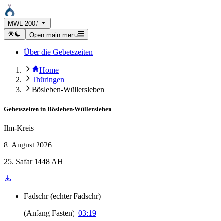
MWL 2007
Open main menu
Über die Gebetszeiten
Home
Thüringen
Bösleben-Wüllersleben
Gebetszeiten in
Bösleben-Wüllersleben
Ilm-Kreis
8. August 2026
25. Safar 1448 AH
Fadschr
(
echter Fadschr
)
(
Anfang Fasten
)
03:19