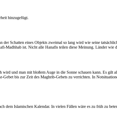
heit hinzugefügt.
der Schatten eines Objekts zweimal so lang wird wie seine tatsächlic
nafi-Madhhab ist. Nicht alle Hanafis teilen diese Meinung. Länder wie
ich wird und man mit bloßem Auge in die Sonne schauen kann. Es gilt a
Asr-Gebet bis zur Zeit des Maghrib-Gebets zu verrichten. In Notsituatio
 dem Islamischen Kalendar. In vielen Fällen wäre es zu früh zu beten