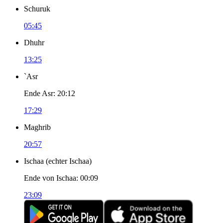
Schuruk
05:45
Dhuhr
13:25
`Asr
Ende Asr
:
20:12
17:29
Maghrib
20:57
Ischaa
(
echter Ischaa
)
Ende von Ischaa
:
00:09
23:09