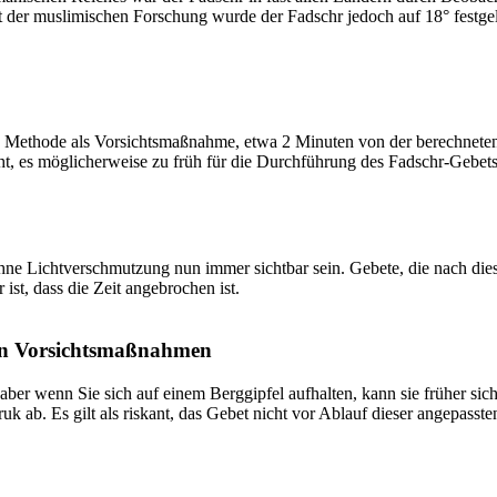
t der muslimischen Forschung wurde der Fadschr jedoch auf 18° festge
 Methode als Vorsichtsmaßnahme, etwa 2 Minuten von der berechneten Fa
t, es möglicherweise zu früh für die Durchführung des Fadschr-Gebets 
e Lichtverschmutzung nun immer sichtbar sein. Gebete, die nach dieser 
ist, dass die Zeit angebrochen ist.
on Vorsichtsmaßnahmen
 aber wenn Sie sich auf einem Berggipfel aufhalten, kann sie früher sic
k ab. Es gilt als riskant, das Gebet nicht vor Ablauf dieser angepasste