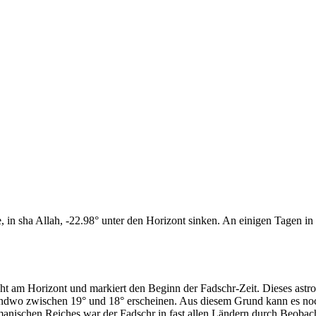
n sha Allah, -22.98° unter den Horizont sinken. An einigen Tagen in d
cht am Horizont und markiert den Beginn der Fadschr-Zeit. Dieses as
endwo zwischen 19° und 18° erscheinen. Aus diesem Grund kann es noch 
anischen Reiches war der Fadschr in fast allen Ländern durch Beobac