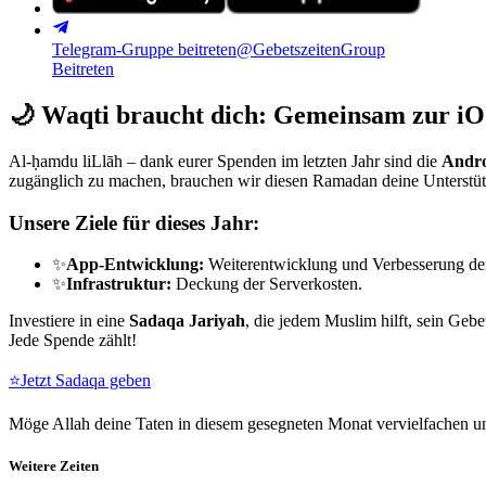
Telegram-Gruppe beitreten
@GebetszeitenGroup
Beitreten
🌙
Waqti braucht dich: Gemeinsam zur iO
Al-ḥamdu liLlāh – dank eurer Spenden im letzten Jahr sind die
Andro
zugänglich zu machen, brauchen wir diesen Ramadan deine Unterstü
Unsere Ziele für dieses Jahr:
✨
App-Entwicklung:
Weiterentwicklung und Verbesserung de
✨
Infrastruktur:
Deckung der Serverkosten.
Investiere in eine
Sadaqa Jariyah
, die jedem Muslim hilft, sein Gebe
Jede Spende zählt!
⭐
Jetzt Sadaqa geben
Möge Allah deine Taten in diesem gesegneten Monat vervielfachen un
Weitere Zeiten