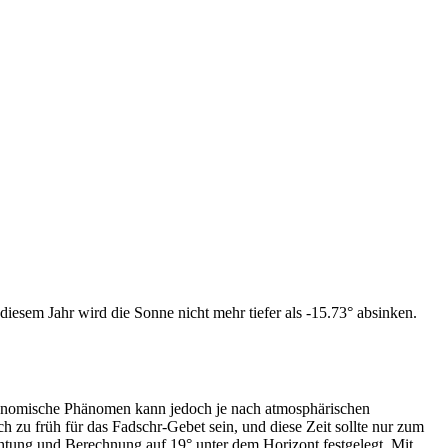
iesem Jahr wird die Sonne nicht mehr tiefer als -15.73° absinken.
tronomische Phänomen kann jedoch je nach atmosphärischen
zu früh für das Fadschr-Gebet sein, und diese Zeit sollte nur zum
htung und Berechnung auf 19° unter dem Horizont festgelegt. Mit