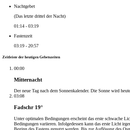
Nachtgebet
(Das letzte drittel der Nacht)
01:14
-
03:19
Fastenzeit
03:19
-
20:57
Zeitleiste der heutigen Gebetszeiten
00:00
Mitternacht
Der neue Tag nach dem Sonnenkalender. Die Sonne wird heute, i
03:08
Fadschr 19°
Unter optimalen Bedingungen erscheint das erste schwache Li
Bedingungen variieren. Infolgedessen kann das erste Licht irg
Beginn des Fastens genutzt werden. Bis zur Auflösung des Osm