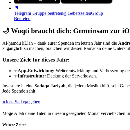
Telegram-Gruppe beitreten
@GebetszeitenGroup
Beitreten
🌙
Waqti braucht dich: Gemeinsam zur iO
Al-ḥamdu liLlāh – dank eurer Spenden im letzten Jahr sind die
Andro
zugänglich zu machen, brauchen wir diesen Ramadan deine Unterstü
Unsere Ziele für dieses Jahr:
✨
App-Entwicklung:
Weiterentwicklung und Verbesserung de
✨
Infrastruktur:
Deckung der Serverkosten.
Investiere in eine
Sadaqa Jariyah
, die jedem Muslim hilft, sein Gebe
Jede Spende zählt!
⭐
Jetzt Sadaqa geben
Möge Allah deine Taten in diesem gesegneten Monat vervielfachen un
Weitere Zeiten