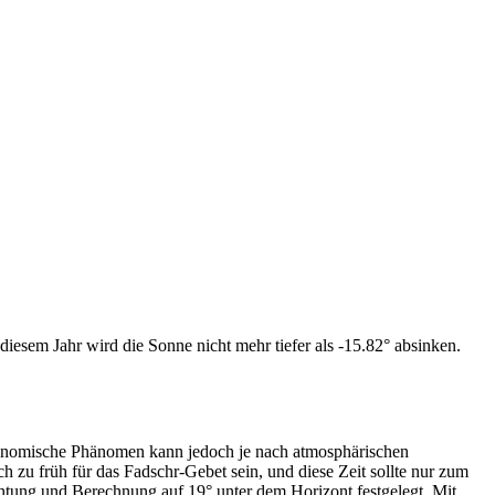
iesem Jahr wird die Sonne nicht mehr tiefer als -15.82° absinken.
tronomische Phänomen kann jedoch je nach atmosphärischen
zu früh für das Fadschr-Gebet sein, und diese Zeit sollte nur zum
htung und Berechnung auf 19° unter dem Horizont festgelegt. Mit