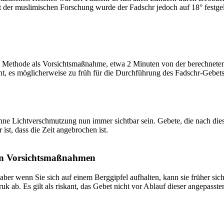
t der muslimischen Forschung wurde der Fadschr jedoch auf 18° festge
 Methode als Vorsichtsmaßnahme, etwa 2 Minuten von der berechneten Fa
t, es möglicherweise zu früh für die Durchführung des Fadschr-Gebets 
e Lichtverschmutzung nun immer sichtbar sein. Gebete, die nach dieser 
ist, dass die Zeit angebrochen ist.
on Vorsichtsmaßnahmen
 aber wenn Sie sich auf einem Berggipfel aufhalten, kann sie früher sic
k ab. Es gilt als riskant, das Gebet nicht vor Ablauf dieser angepasste