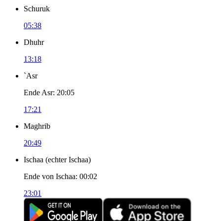
Schuruk
05:38
Dhuhr
13:18
`Asr
Ende Asr
:
20:05
17:21
Maghrib
20:49
Ischaa
(
echter Ischaa
)
Ende von Ischaa
:
00:02
23:01