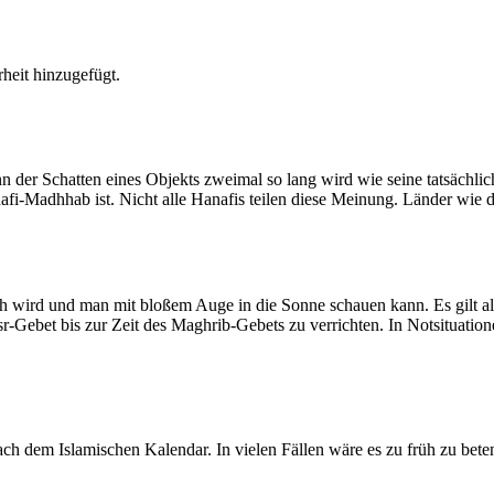
heit hinzugefügt.
der Schatten eines Objekts zweimal so lang wird wie seine tatsächlic
nafi-Madhhab ist. Nicht alle Hanafis teilen diese Meinung. Länder wie
ich wird und man mit bloßem Auge in die Sonne schauen kann. Es gilt a
Asr-Gebet bis zur Zeit des Maghrib-Gebets zu verrichten. In Notsituatio
 dem Islamischen Kalendar. In vielen Fällen wäre es zu früh zu beten