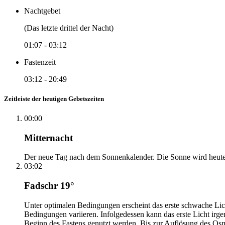
Nachtgebet
(Das letzte drittel der Nacht)
01:07
-
03:12
Fastenzeit
03:12
-
20:49
Zeitleiste der heutigen Gebetszeiten
00:00
Mitternacht
Der neue Tag nach dem Sonnenkalender. Die Sonne wird heute, i
03:02
Fadschr 19°
Unter optimalen Bedingungen erscheint das erste schwache Li
Bedingungen variieren. Infolgedessen kann das erste Licht irg
Beginn des Fastens genutzt werden. Bis zur Auflösung des Osm