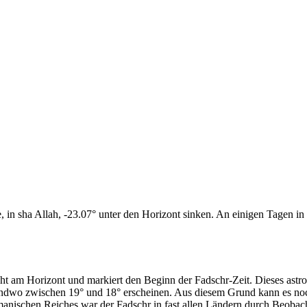
n sha Allah, -23.07° unter den Horizont sinken. An einigen Tagen in d
cht am Horizont und markiert den Beginn der Fadschr-Zeit. Dieses as
endwo zwischen 19° und 18° erscheinen. Aus diesem Grund kann es noch 
anischen Reiches war der Fadschr in fast allen Ländern durch Beobac