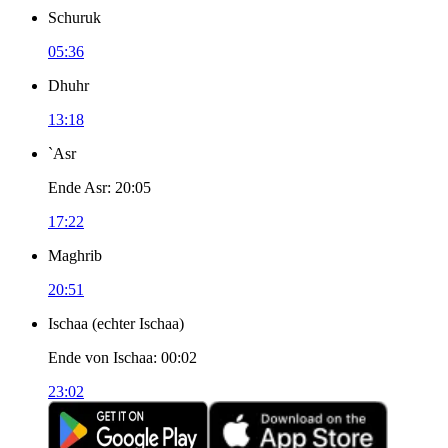
Schuruk
05:36
Dhuhr
13:18
`Asr
Ende Asr
:
20:05
17:22
Maghrib
20:51
Ischaa
(
echter Ischaa
)
Ende von Ischaa
:
00:02
23:02