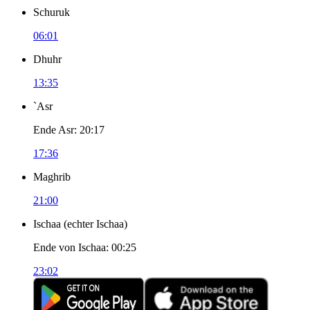
Schuruk
06:01
Dhuhr
13:35
`Asr
Ende Asr
:
20:17
17:36
Maghrib
21:00
Ischaa
(
echter Ischaa
)
Ende von Ischaa
:
00:25
23:02