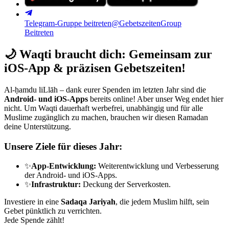
Telegram-Gruppe beitreten
@GebetszeitenGroup
Beitreten
🌙
Waqti braucht dich: Gemeinsam zur
iOS-App & präzisen Gebetszeiten!
Al-ḥamdu liLlāh – dank eurer Spenden im letzten Jahr sind die
Android- und iOS-Apps
bereits online! Aber unser Weg endet hier
nicht. Um Waqti dauerhaft werbefrei, unabhängig und für alle
Muslime zugänglich zu machen, brauchen wir diesen Ramadan
deine Unterstützung.
Unsere Ziele für dieses Jahr:
✨
App-Entwicklung:
Weiterentwicklung und Verbesserung
der Android- und iOS-Apps.
✨
Infrastruktur:
Deckung der Serverkosten.
Investiere in eine
Sadaqa Jariyah
, die jedem Muslim hilft, sein
Gebet pünktlich zu verrichten.
Jede Spende zählt!