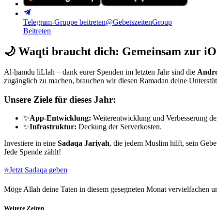
Telegram-Gruppe beitreten
@GebetszeitenGroup
Beitreten
🌙
Waqti braucht dich: Gemeinsam zur iO
Al-ḥamdu liLlāh – dank eurer Spenden im letzten Jahr sind die
Andro
zugänglich zu machen, brauchen wir diesen Ramadan deine Unterstü
Unsere Ziele für dieses Jahr:
✨
App-Entwicklung:
Weiterentwicklung und Verbesserung de
✨
Infrastruktur:
Deckung der Serverkosten.
Investiere in eine
Sadaqa Jariyah
, die jedem Muslim hilft, sein Gebe
Jede Spende zählt!
⭐
Jetzt Sadaqa geben
Möge Allah deine Taten in diesem gesegneten Monat vervielfachen un
Weitere Zeiten