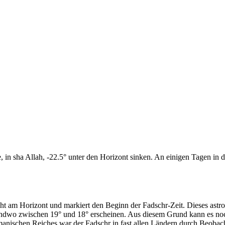
n sha Allah, -22.5° unter den Horizont sinken. An einigen Tagen in di
cht am Horizont und markiert den Beginn der Fadschr-Zeit. Dieses as
endwo zwischen 19° und 18° erscheinen. Aus diesem Grund kann es noch 
anischen Reiches war der Fadschr in fast allen Ländern durch Beobac