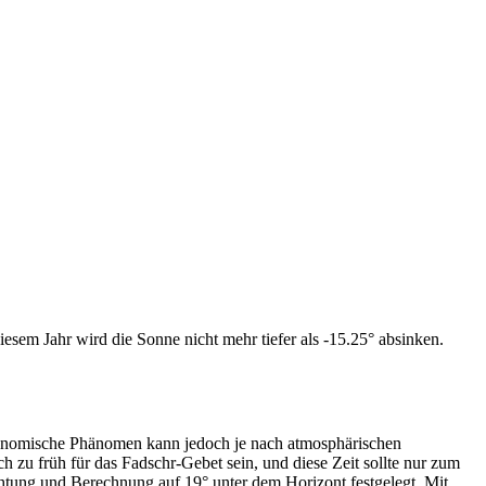
esem Jahr wird die Sonne nicht mehr tiefer als -15.25° absinken.
tronomische Phänomen kann jedoch je nach atmosphärischen
zu früh für das Fadschr-Gebet sein, und diese Zeit sollte nur zum
htung und Berechnung auf 19° unter dem Horizont festgelegt. Mit