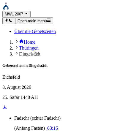
MWL 2007
Open main menu
Über die Gebetszeiten
Home
Thüringen
Dingelstädt
Gebetszeiten in
Dingelstädt
Eichsfeld
8. August 2026
25. Safar 1448 AH
Fadschr
(
echter Fadschr
)
(
Anfang Fasten
)
03:16