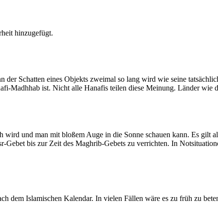
heit hinzugefügt.
der Schatten eines Objekts zweimal so lang wird wie seine tatsächlic
nafi-Madhhab ist. Nicht alle Hanafis teilen diese Meinung. Länder wie
ich wird und man mit bloßem Auge in die Sonne schauen kann. Es gilt a
Asr-Gebet bis zur Zeit des Maghrib-Gebets zu verrichten. In Notsituatio
 dem Islamischen Kalendar. In vielen Fällen wäre es zu früh zu beten