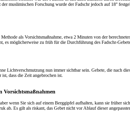
t der muslimischen Forschung wurde der Fadschr jedoch auf 18° festge
 Methode als Vorsichtsmaßnahme, etwa 2 Minuten von der berechneten Fa
t, es möglicherweise zu früh für die Durchführung des Fadschr-Gebets 
e Lichtverschmutzung nun immer sichtbar sein. Gebete, die nach dieser 
ist, dass die Zeit angebrochen ist.
on Vorsichtsmaßnahmen
 aber wenn Sie sich auf einem Berggipfel aufhalten, kann sie früher sic
k ab. Es gilt als riskant, das Gebet nicht vor Ablauf dieser angepasste