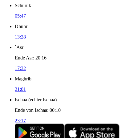
Schuruk
05:47
Dhuhr
13:28
`Asr
Ende Asr
:
20:16
17:32
Maghrib
21:01
Ischaa
(
echter Ischaa
)
Ende von Ischaa
:
00:10
23:17