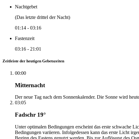
Nachtgebet
(Das letzte drittel der Nacht)
01:14
-
03:16
Fastenzeit
03:16
-
21:01
Zeitleiste der heutigen Gebetszeiten
00:00
Mitternacht
Der neue Tag nach dem Sonnenkalender. Die Sonne wird heute, i
03:05
Fadschr 19°
Unter optimalen Bedingungen erscheint das erste schwache Li
Bedingungen variieren. Infolgedessen kann das erste Licht irg
Beginn des Fastens genutzt werden. Bis zur Auflösung des Osm