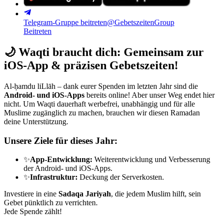
Telegram-Gruppe beitreten
@GebetszeitenGroup
Beitreten
🌙
Waqti braucht dich: Gemeinsam zur
iOS-App & präzisen Gebetszeiten!
Al-ḥamdu liLlāh – dank eurer Spenden im letzten Jahr sind die
Android- und iOS-Apps
bereits online! Aber unser Weg endet hier
nicht. Um Waqti dauerhaft werbefrei, unabhängig und für alle
Muslime zugänglich zu machen, brauchen wir diesen Ramadan
deine Unterstützung.
Unsere Ziele für dieses Jahr:
✨
App-Entwicklung:
Weiterentwicklung und Verbesserung
der Android- und iOS-Apps.
✨
Infrastruktur:
Deckung der Serverkosten.
Investiere in eine
Sadaqa Jariyah
, die jedem Muslim hilft, sein
Gebet pünktlich zu verrichten.
Jede Spende zählt!