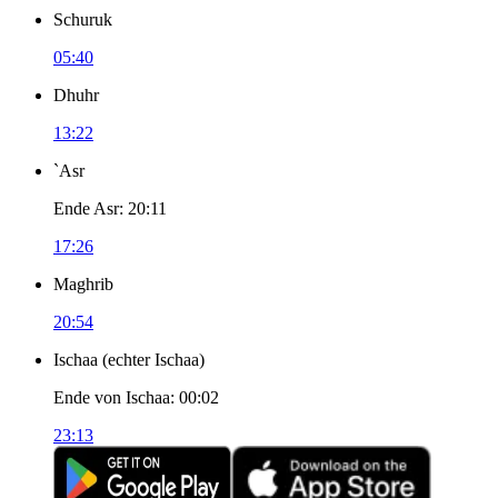
Schuruk
05:40
Dhuhr
13:22
`Asr
Ende Asr
:
20:11
17:26
Maghrib
20:54
Ischaa
(
echter Ischaa
)
Ende von Ischaa
:
00:02
23:13