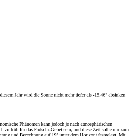
iesem Jahr wird die Sonne nicht mehr tiefer als -15.46° absinken.
tronomische Phänomen kann jedoch je nach atmosphärischen
zu früh für das Fadschr-Gebet sein, und diese Zeit sollte nur zum
htung und Berechnung auf 19° unter dem Horizont festgelegt. Mit