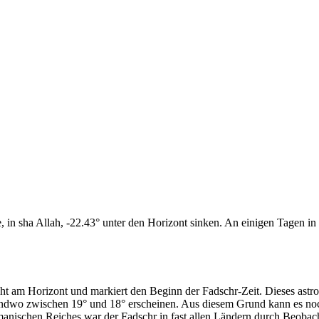
n sha Allah, -22.43° unter den Horizont sinken. An einigen Tagen in d
cht am Horizont und markiert den Beginn der Fadschr-Zeit. Dieses as
endwo zwischen 19° und 18° erscheinen. Aus diesem Grund kann es noch 
anischen Reiches war der Fadschr in fast allen Ländern durch Beobac