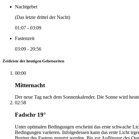
Nachtgebet
(Das letzte drittel der Nacht)
01:07
-
03:09
Fastenzeit
03:09
-
20:56
Zeitleiste der heutigen Gebetszeiten
00:00
Mitternacht
Der neue Tag nach dem Sonnenkalender. Die Sonne wird heute, i
02:58
Fadschr 19°
Unter optimalen Bedingungen erscheint das erste schwache Li
Bedingungen variieren. Infolgedessen kann das erste Licht irg
Beginn des Fastens genutzt werden. Bis zur Auflösung des Osm