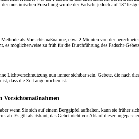
t der muslimischen Forschung wurde der Fadschr jedoch auf 18° festge
 Methode als Vorsichtsmaßnahme, etwa 2 Minuten von der berechneten Fa
t, es möglicherweise zu früh für die Durchführung des Fadschr-Gebets 
e Lichtverschmutzung nun immer sichtbar sein. Gebete, die nach dieser 
ist, dass die Zeit angebrochen ist.
on Vorsichtsmaßnahmen
 aber wenn Sie sich auf einem Berggipfel aufhalten, kann sie früher sic
k ab. Es gilt als riskant, das Gebet nicht vor Ablauf dieser angepasste