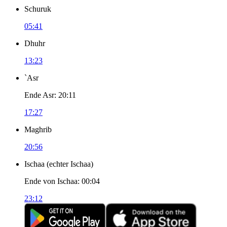
Schuruk
05:41
Dhuhr
13:23
`Asr
Ende Asr
:
20:11
17:27
Maghrib
20:56
Ischaa
(
echter Ischaa
)
Ende von Ischaa
:
00:04
23:12