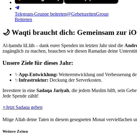
Telegram-Gruppe beitreten
@GebetszeitenGroup
Beitreten
🌙
Waqti braucht dich: Gemeinsam zur iO
Al-ḥamdu liLlāh – dank eurer Spenden im letzten Jahr sind die
Andro
zugänglich zu machen, brauchen wir diesen Ramadan deine Unterstü
Unsere Ziele für dieses Jahr:
✨
App-Entwicklung:
Weiterentwicklung und Verbesserung de
✨
Infrastruktur:
Deckung der Serverkosten.
Investiere in eine
Sadaqa Jariyah
, die jedem Muslim hilft, sein Gebe
Jede Spende zählt!
⭐
Jetzt Sadaqa geben
Möge Allah deine Taten in diesem gesegneten Monat vervielfachen un
Weitere Zeiten