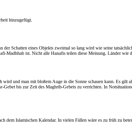
heit hinzugefügt.
der Schatten eines Objekts zweimal so lang wird wie seine tatsächlic
nafi-Madhhab ist. Nicht alle Hanafis teilen diese Meinung. Länder wie
ich wird und man mit bloßem Auge in die Sonne schauen kann. Es gilt a
Asr-Gebet bis zur Zeit des Maghrib-Gebets zu verrichten. In Notsituatio
 dem Islamischen Kalendar. In vielen Fällen wäre es zu früh zu beten