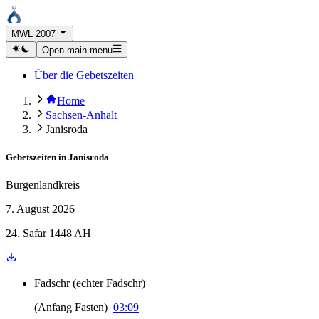
MWL 2007
Open main menu
Über die Gebetszeiten
Home
Sachsen-Anhalt
Janisroda
Gebetszeiten in
Janisroda
Burgenlandkreis
7. August 2026
24. Safar 1448 AH
Fadschr
(
echter Fadschr
)
(
Anfang Fasten
)
03:09