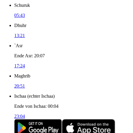
Schuruk
05:43
Dhuhr
13:21
`Asr
Ende Asr
:
20:07
17:24
Maghrib
20:51
Ischaa
(
echter Ischaa
)
Ende von Ischaa
:
00:04
23:04