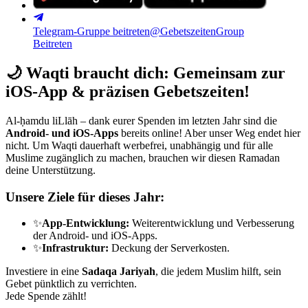
Telegram-Gruppe beitreten
@GebetszeitenGroup
Beitreten
🌙
Waqti braucht dich: Gemeinsam zur
iOS-App & präzisen Gebetszeiten!
Al-ḥamdu liLlāh – dank eurer Spenden im letzten Jahr sind die
Android- und iOS-Apps
bereits online! Aber unser Weg endet hier
nicht. Um Waqti dauerhaft werbefrei, unabhängig und für alle
Muslime zugänglich zu machen, brauchen wir diesen Ramadan
deine Unterstützung.
Unsere Ziele für dieses Jahr:
✨
App-Entwicklung:
Weiterentwicklung und Verbesserung
der Android- und iOS-Apps.
✨
Infrastruktur:
Deckung der Serverkosten.
Investiere in eine
Sadaqa Jariyah
, die jedem Muslim hilft, sein
Gebet pünktlich zu verrichten.
Jede Spende zählt!