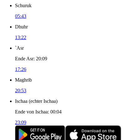
Schuruk
05:43
Dhuhr
13:22
`Asr
Ende Asr
:
20:09
17:26
Maghrib
20:53
Ischaa
(
echter Ischaa
)
Ende von Ischaa
:
00:04
23:09