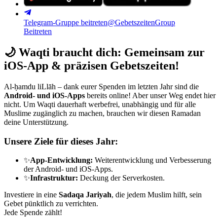
Telegram-Gruppe beitreten
@GebetszeitenGroup
Beitreten
🌙
Waqti braucht dich: Gemeinsam zur
iOS-App & präzisen Gebetszeiten!
Al-ḥamdu liLlāh – dank eurer Spenden im letzten Jahr sind die
Android- und iOS-Apps
bereits online! Aber unser Weg endet hier
nicht. Um Waqti dauerhaft werbefrei, unabhängig und für alle
Muslime zugänglich zu machen, brauchen wir diesen Ramadan
deine Unterstützung.
Unsere Ziele für dieses Jahr:
✨
App-Entwicklung:
Weiterentwicklung und Verbesserung
der Android- und iOS-Apps.
✨
Infrastruktur:
Deckung der Serverkosten.
Investiere in eine
Sadaqa Jariyah
, die jedem Muslim hilft, sein
Gebet pünktlich zu verrichten.
Jede Spende zählt!