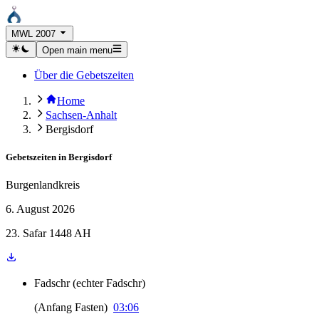
MWL 2007
Open main menu
Über die Gebetszeiten
Home
Sachsen-Anhalt
Bergisdorf
Gebetszeiten in
Bergisdorf
Burgenlandkreis
6. August 2026
23. Safar 1448 AH
Fadschr
(
echter Fadschr
)
(
Anfang Fasten
)
03:06