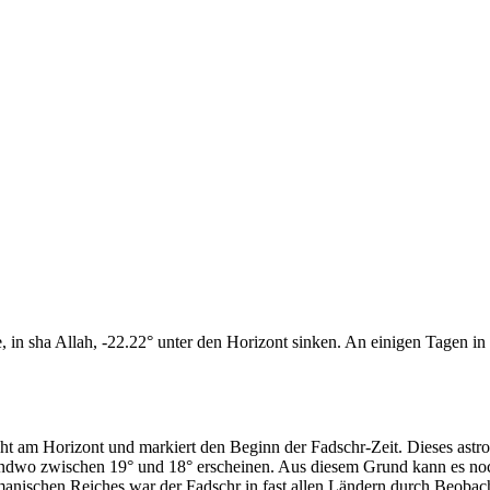
n sha Allah, -22.22° unter den Horizont sinken. An einigen Tagen in d
cht am Horizont und markiert den Beginn der Fadschr-Zeit. Dieses as
endwo zwischen 19° und 18° erscheinen. Aus diesem Grund kann es noch 
anischen Reiches war der Fadschr in fast allen Ländern durch Beobac