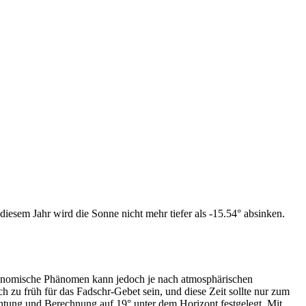
iesem Jahr wird die Sonne nicht mehr tiefer als -15.54° absinken.
tronomische Phänomen kann jedoch je nach atmosphärischen
zu früh für das Fadschr-Gebet sein, und diese Zeit sollte nur zum
htung und Berechnung auf 19° unter dem Horizont festgelegt. Mit