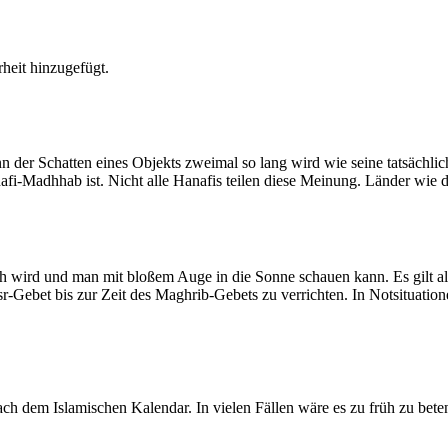
heit hinzugefügt.
der Schatten eines Objekts zweimal so lang wird wie seine tatsächlic
nafi-Madhhab ist. Nicht alle Hanafis teilen diese Meinung. Länder wie
ich wird und man mit bloßem Auge in die Sonne schauen kann. Es gilt a
Asr-Gebet bis zur Zeit des Maghrib-Gebets zu verrichten. In Notsituatio
 dem Islamischen Kalendar. In vielen Fällen wäre es zu früh zu beten