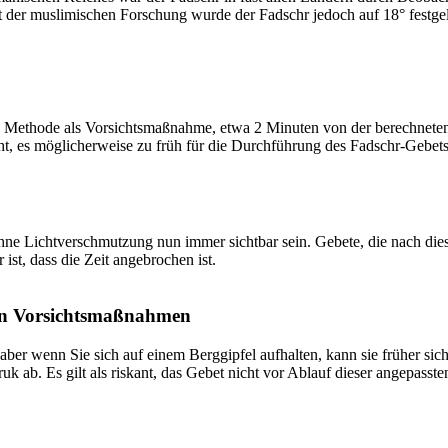
t der muslimischen Forschung wurde der Fadschr jedoch auf 18° festge
 Methode als Vorsichtsmaßnahme, etwa 2 Minuten von der berechneten Fa
t, es möglicherweise zu früh für die Durchführung des Fadschr-Gebets 
e Lichtverschmutzung nun immer sichtbar sein. Gebete, die nach dieser 
ist, dass die Zeit angebrochen ist.
on Vorsichtsmaßnahmen
 aber wenn Sie sich auf einem Berggipfel aufhalten, kann sie früher sic
k ab. Es gilt als riskant, das Gebet nicht vor Ablauf dieser angepasste