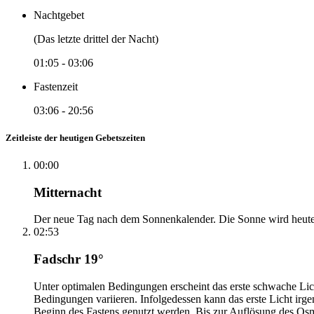
Nachtgebet
(Das letzte drittel der Nacht)
01:05
-
03:06
Fastenzeit
03:06
-
20:56
Zeitleiste der heutigen Gebetszeiten
00:00
Mitternacht
Der neue Tag nach dem Sonnenkalender. Die Sonne wird heute, i
02:53
Fadschr 19°
Unter optimalen Bedingungen erscheint das erste schwache Li
Bedingungen variieren. Infolgedessen kann das erste Licht irg
Beginn des Fastens genutzt werden. Bis zur Auflösung des Osm