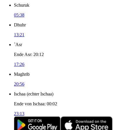
Schuruk
05:38
Dhuhr
13:21
`Asr
Ende Asr
:
20:12
17:26
Maghrib
20:56
Ischaa
(
echter Ischaa
)
Ende von Ischaa
:
00:02
23:13