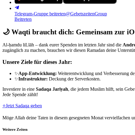
Telegram-Gruppe beitreten
@GebetszeitenGroup
Beitreten
🌙
Waqti braucht dich: Gemeinsam zur iO
Al-ḥamdu liLlāh – dank eurer Spenden im letzten Jahr sind die
Andro
zugänglich zu machen, brauchen wir diesen Ramadan deine Unterstü
Unsere Ziele für dieses Jahr:
✨
App-Entwicklung:
Weiterentwicklung und Verbesserung de
✨
Infrastruktur:
Deckung der Serverkosten.
Investiere in eine
Sadaqa Jariyah
, die jedem Muslim hilft, sein Gebe
Jede Spende zählt!
⭐
Jetzt Sadaqa geben
Möge Allah deine Taten in diesem gesegneten Monat vervielfachen un
Weitere Zeiten