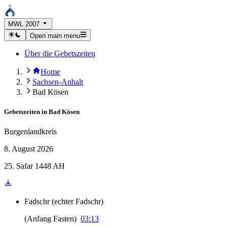
MWL 2007
Open main menu
Über die Gebetszeiten
Home
Sachsen-Anhalt
Bad Kösen
Gebetszeiten in
Bad Kösen
Burgenlandkreis
8. August 2026
25. Safar 1448 AH
Fadschr
(
echter Fadschr
)
(
Anfang Fasten
)
03:13