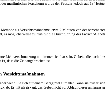
t der muslimischen Forschung wurde der Fadschr jedoch auf 18° festge
 Methode als Vorsichtsmaßnahme, etwa 2 Minuten von der berechneten Fa
t, es möglicherweise zu früh für die Durchführung des Fadschr-Gebets 
e Lichtverschmutzung nun immer sichtbar sein. Gebete, die nach dieser 
ist, dass die Zeit angebrochen ist.
on Vorsichtsmaßnahmen
 aber wenn Sie sich auf einem Berggipfel aufhalten, kann sie früher sic
k ab. Es gilt als riskant, das Gebet nicht vor Ablauf dieser angepasste