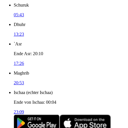
Schuruk
05:43
Dhuhr
13:23
`Asr
Ende Asr
:
20:10
17:26
Maghrib
20:53
Ischaa
(
echter Ischaa
)
Ende von Ischaa
:
00:04
23:09