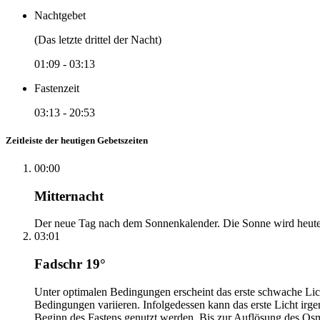
Nachtgebet
(Das letzte drittel der Nacht)
01:09
-
03:13
Fastenzeit
03:13
-
20:53
Zeitleiste der heutigen Gebetszeiten
00:00
Mitternacht
Der neue Tag nach dem Sonnenkalender. Die Sonne wird heute, i
03:01
Fadschr 19°
Unter optimalen Bedingungen erscheint das erste schwache Li
Bedingungen variieren. Infolgedessen kann das erste Licht irg
Beginn des Fastens genutzt werden. Bis zur Auflösung des Osm