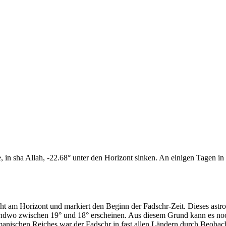
n sha Allah, -22.68° unter den Horizont sinken. An einigen Tagen in d
cht am Horizont und markiert den Beginn der Fadschr-Zeit. Dieses as
endwo zwischen 19° und 18° erscheinen. Aus diesem Grund kann es noch 
anischen Reiches war der Fadschr in fast allen Ländern durch Beobac