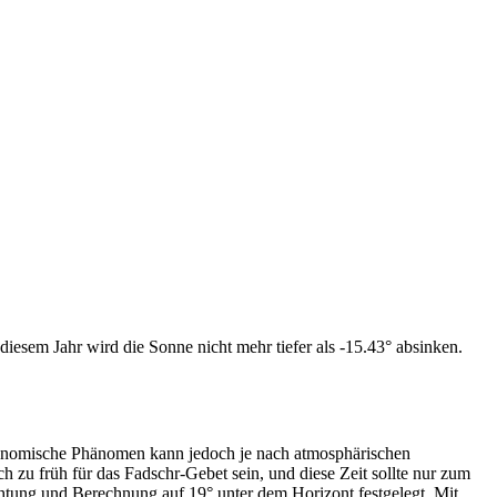
iesem Jahr wird die Sonne nicht mehr tiefer als -15.43° absinken.
tronomische Phänomen kann jedoch je nach atmosphärischen
zu früh für das Fadschr-Gebet sein, und diese Zeit sollte nur zum
htung und Berechnung auf 19° unter dem Horizont festgelegt. Mit