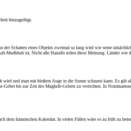
heit hinzugefügt.
der Schatten eines Objekts zweimal so lang wird wie seine tatsächlic
nafi-Madhhab ist. Nicht alle Hanafis teilen diese Meinung. Länder wie
ich wird und man mit bloßem Auge in die Sonne schauen kann. Es gilt a
Asr-Gebet bis zur Zeit des Maghrib-Gebets zu verrichten. In Notsituatio
 dem Islamischen Kalendar. In vielen Fällen wäre es zu früh zu beten