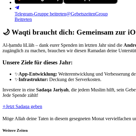
Telegram-Gruppe beitreten
@GebetszeitenGroup
Beitreten
🌙
Waqti braucht dich: Gemeinsam zur iO
Al-ḥamdu liLlāh – dank eurer Spenden im letzten Jahr sind die
Andro
zugänglich zu machen, brauchen wir diesen Ramadan deine Unterstü
Unsere Ziele für dieses Jahr:
✨
App-Entwicklung:
Weiterentwicklung und Verbesserung de
✨
Infrastruktur:
Deckung der Serverkosten.
Investiere in eine
Sadaqa Jariyah
, die jedem Muslim hilft, sein Gebe
Jede Spende zählt!
⭐
Jetzt Sadaqa geben
Möge Allah deine Taten in diesem gesegneten Monat vervielfachen un
Weitere Zeiten