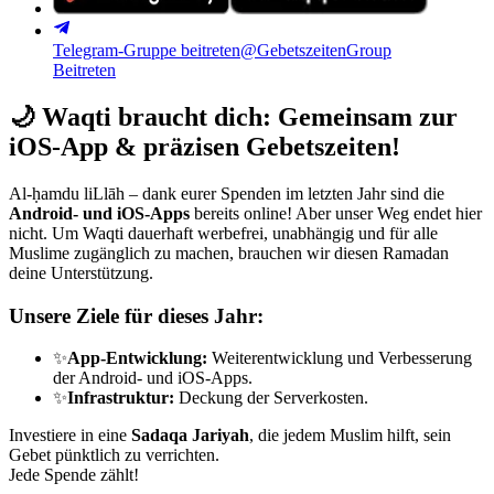
Telegram-Gruppe beitreten
@GebetszeitenGroup
Beitreten
🌙
Waqti braucht dich: Gemeinsam zur
iOS-App & präzisen Gebetszeiten!
Al-ḥamdu liLlāh – dank eurer Spenden im letzten Jahr sind die
Android- und iOS-Apps
bereits online! Aber unser Weg endet hier
nicht. Um Waqti dauerhaft werbefrei, unabhängig und für alle
Muslime zugänglich zu machen, brauchen wir diesen Ramadan
deine Unterstützung.
Unsere Ziele für dieses Jahr:
✨
App-Entwicklung:
Weiterentwicklung und Verbesserung
der Android- und iOS-Apps.
✨
Infrastruktur:
Deckung der Serverkosten.
Investiere in eine
Sadaqa Jariyah
, die jedem Muslim hilft, sein
Gebet pünktlich zu verrichten.
Jede Spende zählt!