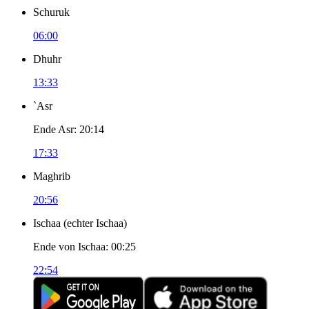
Schuruk
06:00
Dhuhr
13:33
`Asr
Ende Asr
:
20:14
17:33
Maghrib
20:56
Ischaa
(
echter Ischaa
)
Ende von Ischaa
:
00:25
22:54