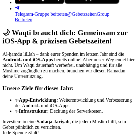
Telegram-Gruppe beitreten
@GebetszeitenGroup
Beitreten
🌙
Waqti braucht dich: Gemeinsam zur
iOS-App & präzisen Gebetszeiten!
Al-ḥamdu liLlāh – dank eurer Spenden im letzten Jahr sind die
Android- und iOS-Apps
bereits online! Aber unser Weg endet hier
nicht. Um Waqti dauerhaft werbefrei, unabhängig und für alle
Muslime zugänglich zu machen, brauchen wir diesen Ramadan
deine Unterstützung.
Unsere Ziele für dieses Jahr:
✨
App-Entwicklung:
Weiterentwicklung und Verbesserung
der Android- und iOS-Apps.
✨
Infrastruktur:
Deckung der Serverkosten.
Investiere in eine
Sadaqa Jariyah
, die jedem Muslim hilft, sein
Gebet pünktlich zu verrichten.
Jede Spende zählt!