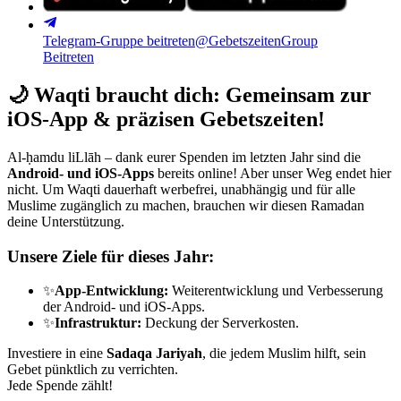
Telegram-Gruppe beitreten
@GebetszeitenGroup
Beitreten
🌙
Waqti braucht dich: Gemeinsam zur
iOS-App & präzisen Gebetszeiten!
Al-ḥamdu liLlāh – dank eurer Spenden im letzten Jahr sind die
Android- und iOS-Apps
bereits online! Aber unser Weg endet hier
nicht. Um Waqti dauerhaft werbefrei, unabhängig und für alle
Muslime zugänglich zu machen, brauchen wir diesen Ramadan
deine Unterstützung.
Unsere Ziele für dieses Jahr:
✨
App-Entwicklung:
Weiterentwicklung und Verbesserung
der Android- und iOS-Apps.
✨
Infrastruktur:
Deckung der Serverkosten.
Investiere in eine
Sadaqa Jariyah
, die jedem Muslim hilft, sein
Gebet pünktlich zu verrichten.
Jede Spende zählt!