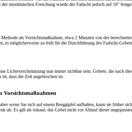
t der muslimischen Forschung wurde der Fadschr jedoch auf 18° festge
 Methode als Vorsichtsmaßnahme, etwa 2 Minuten von der berechneten Fa
t, es möglicherweise zu früh für die Durchführung des Fadschr-Gebets 
e Lichtverschmutzung nun immer sichtbar sein. Gebete, die nach dieser 
ist, dass die Zeit angebrochen ist.
on Vorsichtsmaßnahmen
 aber wenn Sie sich auf einem Berggipfel aufhalten, kann sie früher sic
k ab. Es gilt als riskant, das Gebet nicht vor Ablauf dieser angepasste