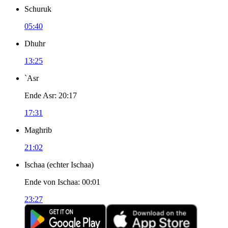
Schuruk
05:40
Dhuhr
13:25
`Asr
Ende Asr
:
20:17
17:31
Maghrib
21:02
Ischaa
(
echter Ischaa
)
Ende von Ischaa
:
00:01
23:27