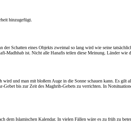
heit hinzugefügt.
der Schatten eines Objekts zweimal so lang wird wie seine tatsächlic
nafi-Madhhab ist. Nicht alle Hanafis teilen diese Meinung. Länder wie
ich wird und man mit bloßem Auge in die Sonne schauen kann. Es gilt a
Asr-Gebet bis zur Zeit des Maghrib-Gebets zu verrichten. In Notsituatio
 dem Islamischen Kalendar. In vielen Fällen wäre es zu früh zu beten