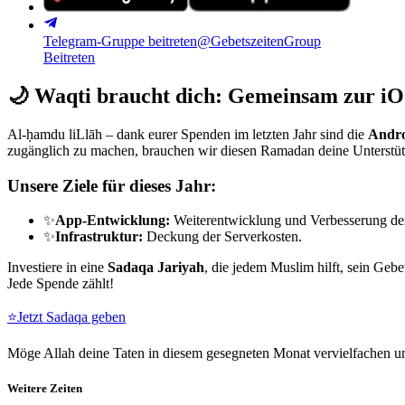
Telegram-Gruppe beitreten
@GebetszeitenGroup
Beitreten
🌙
Waqti braucht dich: Gemeinsam zur iO
Al-ḥamdu liLlāh – dank eurer Spenden im letzten Jahr sind die
Andro
zugänglich zu machen, brauchen wir diesen Ramadan deine Unterstü
Unsere Ziele für dieses Jahr:
✨
App-Entwicklung:
Weiterentwicklung und Verbesserung de
✨
Infrastruktur:
Deckung der Serverkosten.
Investiere in eine
Sadaqa Jariyah
, die jedem Muslim hilft, sein Gebe
Jede Spende zählt!
⭐
Jetzt Sadaqa geben
Möge Allah deine Taten in diesem gesegneten Monat vervielfachen un
Weitere Zeiten