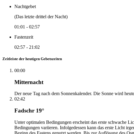
Nachtgebet
(Das letzte drittel der Nacht)
01:01
-
02:57
Fastenzeit
02:57
-
21:02
Zeitleiste der heutigen Gebetszeiten
00:00
Mitternacht
Der neue Tag nach dem Sonnenkalender. Die Sonne wird heute, i
02:42
Fadschr 19°
Unter optimalen Bedingungen erscheint das erste schwache Li
Bedingungen variieren. Infolgedessen kann das erste Licht irg
Beginn des Fastens genutzt werden. Bis zur Auflösung des Osm