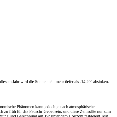
iesem Jahr wird die Sonne nicht mehr tiefer als -14.29° absinken.
tronomische Phänomen kann jedoch je nach atmosphärischen
zu früh für das Fadschr-Gebet sein, und diese Zeit sollte nur zum
htung und Berechnung auf 19° unter dem Horizont festgelegt. Mit