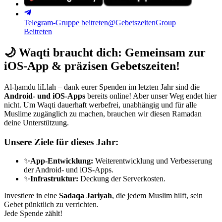
Telegram-Gruppe beitreten
@GebetszeitenGroup
Beitreten
🌙
Waqti braucht dich: Gemeinsam zur
iOS-App & präzisen Gebetszeiten!
Al-ḥamdu liLlāh – dank eurer Spenden im letzten Jahr sind die
Android- und iOS-Apps
bereits online! Aber unser Weg endet hier
nicht. Um Waqti dauerhaft werbefrei, unabhängig und für alle
Muslime zugänglich zu machen, brauchen wir diesen Ramadan
deine Unterstützung.
Unsere Ziele für dieses Jahr:
✨
App-Entwicklung:
Weiterentwicklung und Verbesserung
der Android- und iOS-Apps.
✨
Infrastruktur:
Deckung der Serverkosten.
Investiere in eine
Sadaqa Jariyah
, die jedem Muslim hilft, sein
Gebet pünktlich zu verrichten.
Jede Spende zählt!